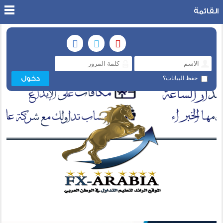
القائمة
حفظ البيانات؟