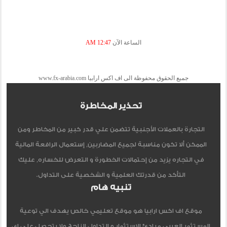
الساعة الآن
12:47 AM
جميع الحقوق محفوظة الى اف اكس ارابيا www.fx-arabia.com
تحذير المخاطرة
التجارة بالعملات الأجنبية تتضمن علي قدر كبير من المخاطر ومن
الممكن ألا تكون مناسبة لجميع المضاربين, إستعمال الرافعة المالية
في التجاره يزيد من إحتمالات الخطورة و التعرض للخساره, عليك
التأكد من قدرتك العلمية و الشخصية على التداول.
تنبيه هام
موقع اف اكس ارابيا هو موقع تعليمي خالص يهدف الي توعية
المستثمر العربي مبادئ الاستثمار و التداول الناجح ولا يتحصل علي اي