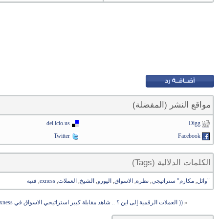
مواقع النشر (المفضلة)
del.icio.us
Digg
Twitter
Facebook
الكلمات الدلالية (Tags)
"وائل
,
مكارم" ستراتيجي
,
نظرة
,
الاسواق
,
اليورو
,
الشيخ
,
العملات
,
exness
,
فنية
«
(( العملات الرقمية إلى اين ؟ .. شاهد مقابلة كبير استراتيجي الاسواق في Exness مع قناة العربية ))