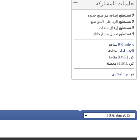
تعليمات المشاركة
لا تستطيع
إضافة مواضيع جديدة
لا تستطيع
الرد على المواضيع
لا تستطيع
إرفاق ملفات
لا تستطيع
تعديل مشاركاتك
is
BB code
متاحة
الابتسامات
متاحة
كود [IMG]
متاحة
كود HTML
معطلة
قوانين المنتدى