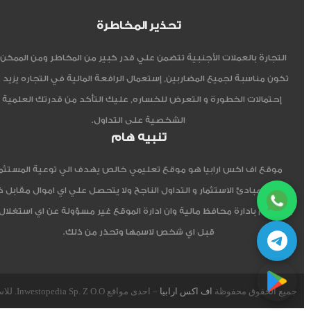
تحذير المخاطرة
التجارة بالعملات الأجنبية تتضمن علي قدر كبير من المخاطر ومن الممكن أ
تكون مناسبة لجميع المضاربين, إستعمال الرافعة المالية في التجاره يزيد 
إحتمالات الخطورة و التعرض للخساره, عليك التأكد من قدرتك العلمية 
الشخصية على التداول.
تنبيه هام
موقع اف اكس ارابيا هو موقع تعليمي خالص يهدف الي توعية المستثم
العربي مبادئ الاستثمار و التداول الناجح ولا يتحصل علي اي اموال مقابل 
ولا يقوم بادارة محافظ مالية وان ادارة الموقع غير مسؤولة عن اي استغلال
قبل اي شخص لاسمها وتحذر من ذلك.
جميع الحقوق محفوظة
اف اكس ارابيا
– احدى مواقع Inwestopedia Sp. Z O.O. للاستشارات و التدريب – جمهورية بولندا الإتحادية.