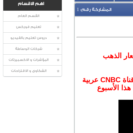
اهم الاقسام
1
المشاركة رقم:
القسم العام
تعليم فوركس
دروس تعليم بالفيديو
شركات الوساطة
عار الذهب
المؤشرات و الاكسبيرتات
الشكاوى و الاقتراحات
شاهد لقاء السيد "وائل مكارم" كبير استراتيجي الاسواق لدينا مع قناة CNBC عربية
هذا الأسبوع