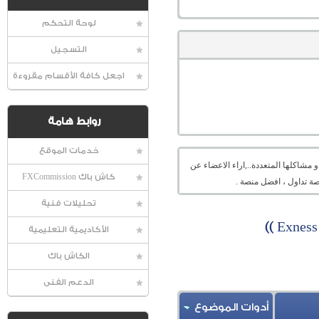
لوحة التحكم
التسجيل
اجعل كافة الأقسام مقروءة
روابط هامة
خدمات الموقع
شاكلها المتعددة..,اراء الاعضاء عن
كاش باك FXCommission
ة تداول ، افضل منصة .
تحليلات فنية
الأكاديمية التعليمية
الكاش باك
الدعم الفنى
أدوات الموضوع