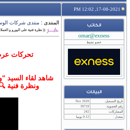
17-08-2021, 12:02 PM
المنتدى :
منتدى شركات الوساطة 
الكاتب
(( نظرة فنية على اليورو و العملات 
omar@exness
عضو نشيط
تحركات عرضي
ونظرة فنية 🔍
البيانات
تاريخ التسجيل:
Nov 2020
رقم العضوية:
39719
المشاركات:
242
بمعدل :
0.12 يوميا