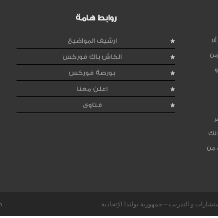
روابط هامة
لا
ارشيف المواضيع
من
الكاش باك فوركس
و
بورصة فوركس
اعلن معنا
فتاوى
ر
ذلك
 من
m