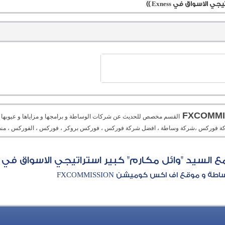
اسواق في Exness ))
القسم مخصص للحديث عن شركات الوساطة و برامجها و مزاياها و عيوبها و م
، شركة فوركس ،شركة وساطة ، افضل شركة فوركس ، فوركس بروكر ، فوركس ، الفوركس ، منص
لسيد "وائل مكارم" كبير استراتيجي الاسواق في Exness ))
و موقع اف اكس كوميشن FXCOMMISSION