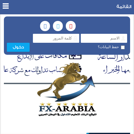
القائمة
حفظ البيانات؟