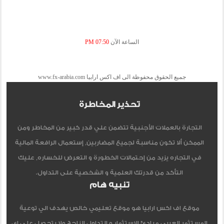
الساعة الآن
07:50 PM
جميع الحقوق محفوظة الى اف اكس ارابيا www.fx-arabia.com
تحذير المخاطرة
التجارة بالعملات الأجنبية تتضمن علي قدر كبير من المخاطر ومن
الممكن ألا تكون مناسبة لجميع المضاربين, إستعمال الرافعة المالية
في التجاره يزيد من إحتمالات الخطورة و التعرض للخساره, عليك
التأكد من قدرتك العلمية و الشخصية على التداول.
تنبيه هام
موقع اف اكس ارابيا هو موقع تعليمي خالص يهدف الي توعية
المستثمر العربي مبادئ الاستثمار و التداول الناجح ولا يتحصل علي اي