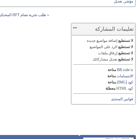
مؤشر
,
تعديل
«
طلب تجربة نضام HFT المحتكر من قبل البنوك
تعليمات المشاركة
لا تستطيع
إضافة مواضيع جديدة
لا تستطيع
الرد على المواضيع
لا تستطيع
إرفاق ملفات
لا تستطيع
تعديل مشاركاتك
is
BB code
متاحة
الابتسامات
متاحة
كود [IMG]
متاحة
كود HTML
معطلة
قوانين المنتدى