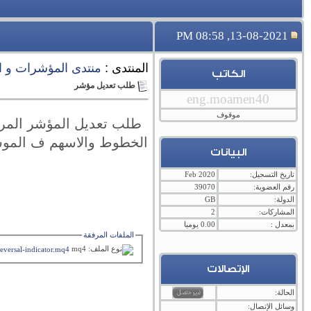
13-08-2021, 08:58 PM
المنتدى :
منتدى المؤشرات و ا
الكاتب
طلب تعديل مؤشر
eng.moamen40
موقوف
طلب تعديل المؤشر المر
البيانات
تاريخ التسجيل:
Feb 2020
رقم العضوية:
39070
الدولة:
GB
المشاركات:
2
بمعدل :
0.00 يوميا
الملفات المرفقة
reversal-indicator.mq4
الإتصالات
الحالة:
وسائل الإتصال: