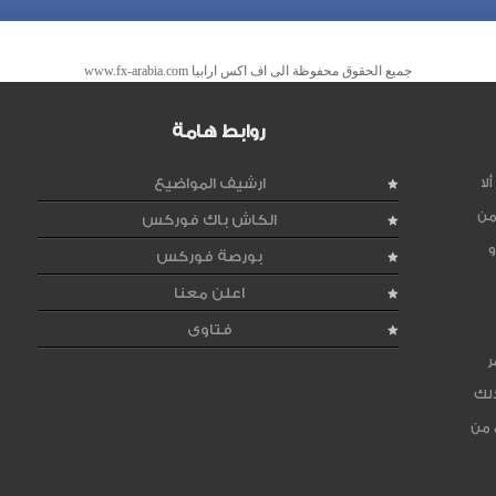
جميع الحقوق محفوظة الى اف اكس ارابيا www.fx-arabia.com
روابط هامة
لا
ارشيف المواضيع
من
الكاش باك فوركس
و
بورصة فوركس
اعلن معنا
فتاوى
ر
ذلك
 من