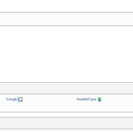
Google
StumbleUpon