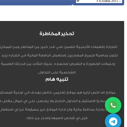
تحذير المخاطرة
التجارة بالعملات الأجنبية تتضمن علي قدر كبير من المخاطر ومن الممكن أ
تكون مناسبة لجميع المضاربين, إستعمال الرافعة المالية في التجاره يزيد 
إحتمالات الخطورة و التعرض للخساره, عليك التأكد من قدرتك العلمية 
الشخصية على التداول.
تنبيه هام
موقع اف اكس ارابيا هو موقع تعليمي خالص يهدف الي توعية المستثم
العربي مبادئ الاستثمار و التداول الناجح ولا يتحصل علي اي اموال مقابل 
ولا يقوم بادارة محافظ مالية وان ادارة الموقع غير مسؤولة عن اي استغلال
قبل اي شخص لاسمها وتحذر من ذلك.