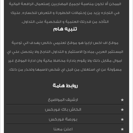
الممكن ألا تكون مناسبة لجميع المضاربين, إستعمال الرافعة المالية
في التجاره يزيد من إحتمالات الخطورة و التعرض للخساره, عليك
التأكد من قدرتك العلمية و الشخصية على التداول.
تنبيه هام
موقع اف اكس ارابيا هو موقع تعليمي خالص يهدف الي توعية
المستثمر العربي مبادئ الاستثمار و التداول الناجح ولا يتحصل علي اي
اموال مقابل ذلك ولا يقوم بادارة محافظ مالية وان ادارة الموقع غير
مسؤولة عن اي استغلال من قبل اي شخص لاسمها وتحذر من ذلك.
روابط هامة
ارشيف المواضيع
الكاش باك فوركس
بورصة فوركس
اعلن معنا