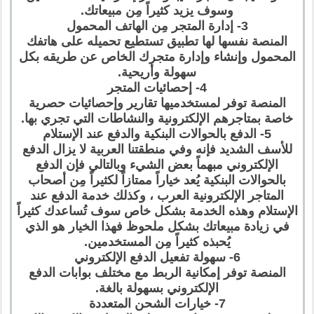
وسوف يزيد كثيراً مِن مبيعاتك.
3- إدارة المتجر مِن الهاتف المحمول
المنصة نفسها لها تطبيق تستطيع تحميله على هاتفك
المحمول وإنشاء وإدارة متجرك الخاص عن طريقه بكل
سهولة وأريحية.
4- إحصائيات المتجر
المنصة توفر لمستخدميها تقارير وإحصائيات حصرية
خاصة بمتاجرهم الإلكترونية والنشاطات التي تجري بها.
5- الدفع بالحوالات البنكية والدفع عند الإستلام
للأسف الشديد فإنه وفي منطقتنا العربية لا يزال الدفع
الإلكتروني مبهماً بعض الشيء وبالتالي فإن الدفع
بالحوالات البنكية يُعد خياراً ممتازاً لكثيراً مِن أصحاب
المتاجر الإلكترونية العرب ، وكذلك خدمة الدفع عند
الإستلام وهذه الخدمة بشكل خاص سوف تُساعدك كثيراً
في زيادة مبيعاتك بشكل ملحوظ فهذا الخيار هو الذي
يُحبذه كثيراً مِن المستخدمين.
6- سهولة تفعيل الدفع الإلكتروني
المنصة توفر إمكانية الربط مع مختلف بوابات الدفع
الإلكتروني بسهولة بالغة.
7- خيارات الشحن المتعددة