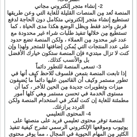
2- إنشاء متجر إلكتروني مجاني
المنصة تُعد مِن المنصات القليلة للغاية التي وعن طريقها
تستطيع إنشاء متجر إلكتروني متكامل دون الحاجة لدفع
قرش واحد فقط ويظل الوضع هكذا مدى الحياة ، كما
تستطيع مِن خلالها تنفيذ طلبات شراء غير محدودة مع
عدد غير محدود مِن العملاء ، ولكن المنصة تضع حدود
على عدد المنتجات التي يُمكن إضافتها للمتجر ولهذا وإن
كنت لا تزال مبتديء فإن المنصة ستكون خيارك الأفضل
بل والأنسب كذلك.
3- تسعى المنصة للتطور دائماً
إذا تابعت المنصة بتمعن فلسوف تُلاحظ كيف أنها في
تطور مستمر وكيف أن القائمين عليها دائماً ما يُضيفون
ميزات وتطويرات جديدة مِن الحين للأخر ، كما أن
مستوى الخدمة في تحسن مستمر وهي كلها أمور
مطمئنة للغاية إن كنت تُفكر في استخدام المنصة ولكن
التردد يرازغك.
4- المحتوى التعليمي
المنصة توفر محتوى تعليمي فريد على منصتها على
يوتيوب وموقعها الإلكتروني الرسمي تشرح كيفية تنفيذ
الكثير مِن المهام الحيوية في المجال ، مما يوفر محتوى