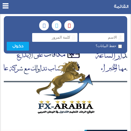
القائمة
حفظ البيانات؟