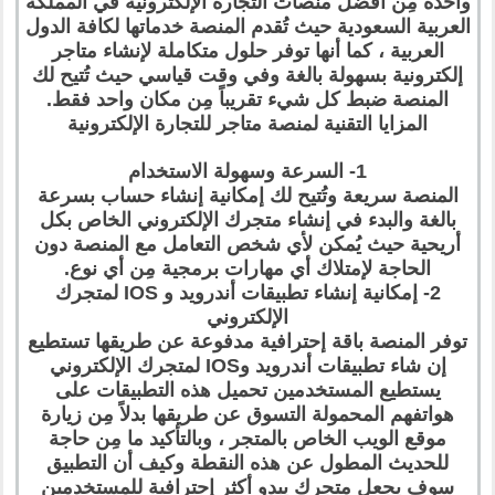
واحدة مِن أفضل منصات التجارة الإلكترونية في المملكة
العربية السعودية حيث تُقدم المنصة خدماتها لكافة الدول
العربية ، كما أنها توفر حلول متكاملة لإنشاء متاجر
إلكترونية بسهولة بالغة وفي وقت قياسي حيث تُتيح لك
المنصة ضبط كل شيء تقريباً مِن مكان واحد فقط.
المزايا التقنية لمنصة متاجر للتجارة الإلكترونية
1- السرعة وسهولة الاستخدام
المنصة سريعة وتُتيح لك إمكانية إنشاء حساب بسرعة
بالغة والبدء في إنشاء متجرك الإلكتروني الخاص بكل
أريحية حيث يُمكن لأي شخص التعامل مع المنصة دون
الحاجة لإمتلاك أي مهارات برمجية مِن أي نوع.
2- إمكانية إنشاء تطبيقات أندرويد و IOS لمتجرك
الإلكتروني
توفر المنصة باقة إحترافية مدفوعة عن طريقها تستطيع
إن شاء تطبيقات أندرويد وIOS لمتجرك الإلكتروني
يستطيع المستخدمين تحميل هذه التطبيقات على
هواتفهم المحمولة التسوق عن طريقها بدلاً مِن زيارة
موقع الويب الخاص بالمتجر ، وبالتأكيد ما مِن حاجة
للحديث المطول عن هذه النقطة وكيف أن التطبيق
سوف يجعل متجرك يبدو أكثر إحترافية للمستخدمين