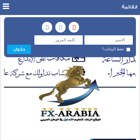
القائمة
حفظ البيانات؟