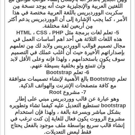
اللغتين العربية والإنجليزية حيث أنه يوجد نسخة مِن
سكربت الووردبريس باللغة العربية مختصة في هذا
الأمر ، كما يجب الإشارة إلى أن الووردبريس يدعم أكثر
مِن أربعين لغة مختلفة.
5- تعلم لغات برمجة مثل HTML ، CSS ، PHP
هذه اللغات الثلاثة هي أحد اهم أساسات العمل في
مجال تصميم قوالب الووردبريس ولابد لك مِن تعلمهم
بإصداراتهم الأخيرة حيث أن أغلب عملك في التصميم
سوف يكون باستخدامهم ، ولهذا فإنه وعلى الأقل لابد
وأن تتمتع ولو بخلفية بسيطة عنهم.
6- تعلم Bootstrap
تعلم Bootstrap بالغ الأهمية لإنشاء تصميمات متوافقة
مع كافة متصفحات الإنترنت والهواتف الذكية.
7- مشروع Root
وهو عبارة عن قالب ووردبريس مبني على إطار
bootstrap تستطيع التعديل عليه كيفما تشاء وتطويره
بشكل مباشر وبسرعة بالغة ، ولهذا فإن استخدام
مشروع الرووت يكون فعال للغاية إن كنت ترغب في
إنشاء قالب سريع بواسطة ملف موجود بالفعل يحتاج
فقط لبعض التعديلات.