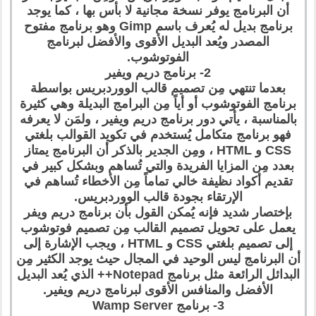
أن البرنامج يوفر نسخة مجانية لا بأس بها ، كما يوجد
برنامج بديل له يُعرف باسم Gimp وهو برنامج مفتوح
المصدر ويُعد البديل الأقوى والأفضل لبرنامج
الفوتوشوب.
2- برنامج دريم ويفير
بعدما تنتهي مِن تصميم قالب الووردبريس بواسطة
برنامج الفوتوشوب أو أياً مِن البرامج البديلة وهي كثيرة
بالمناسبة ، يأتي دور برنامج دريم ويفير ، ولمَن لا يعرفه
فهو برنامج متكامل يُستخدم في تكويد القوالب بلغتي
CSS و HTML ، ومِن الجدير بالذكر أن البرنامج يمتاز
بعدد مِن المزايا الفريدة والتي تُساهم وبشكل كبير في
تقديم أكواد نظيفة خالي تماماً مِن الأخطاء تُساهم في
الإرتقاء بجودة قالب الووردبريس.
بإختصار شديد فإنه يُمكن القول بأن برنامج دريم ويفر
يعمل على تحويل تصميم القالب مِن تصميم فوتوشوب
إلى تصميم بلغتي CSS و HTML ، ويجب الإشارة إلى
أن البرنامج ليس الوحيد في المجال حيث يوجد الكثير مِن
البدائل الرائعة مثل برنامج Notepad++ الذي يُعد البديل
الأفضل والمنافس الأقوى لبرنامج دريم ويفير.
3- برنامج Wamp Server