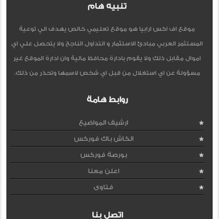
تنبيه هام
موقع اف اكس ارابيا هو موقع تعليمي خالص يهدف الي توعية
المستثمر العربي مبادئ الاستثمار و التداول الناجح ولا يتحصل علي اي
اموال مقابل ذلك ولا يقوم بادارة محافظ مالية وان ادارة الموقع غير
مسؤولة عن اي استغلال من قبل اي شخص لاسمها وتحذر من ذلك.
روابط هامة
ارشيف المواضيع
الكاش باك فوركس
بورصة فوركس
اعلن معنا
فتاوى
اتصل بنا