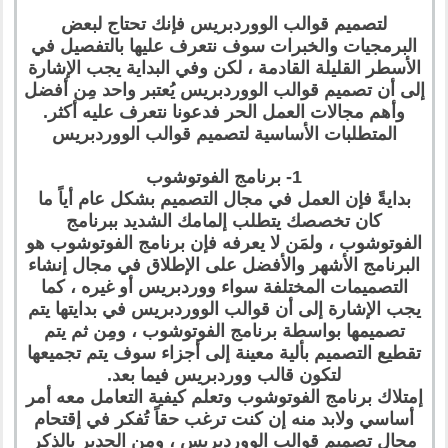
لتصميم قوالب الووردبريس فإنك تحتاج لبعض
البرمجيات والخبرات سوف نتعرف عليها بالتفصيل في
الأسطر القليلة القادمة ، لكن وفي البداية يجب الإشارة
إلى أن تصميم قوالب الووردبريس يُعتبر واحد مِن أفضل
وأهم مجالات العمل الحر فدعونا نتعرف عليه أكثر.
المتطلبات الأساسية لتصميم قوالب الووردبريس
1- برنامج الفوتوشوب
بدايةً فإن العمل في مجال التصميم بشكل عام أياً ما
كان تخصصك يتطلب إلمامك الشديد ببرنامج
الفوتوشوب ، ولمَن لا يعرفه فإن برنامج الفوتوشوب هو
البرنامج الأشهر والأفضل على الإطلاق في مجال إنشاء
التصميمات المختلفة سواء ووردبريس أو غيره ، كما
يجب الإشارة إلى أن قوالب الووردبريس في بدايتها يتم
تصميمها بواسطة برنامج الفوتوشوب ، ومِن ثم يتم
تقطيع التصميم بألية معينة إلى أجزاء سوف يتم تجميعها
لتكون قالب ووردبريس فيما بعد.
إمتلاك برنامج الفوتوشوب وتعلم كيفية التعامل معه أمر
أساسي ولابد منه إن كنت ترغب حقاً تُفكر في إقتحام
مجال تصميم قوالب الووردبريس ، ومِن الجدير بالذكر