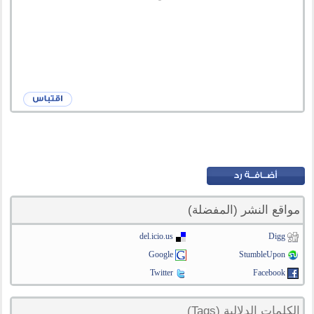
مواقع النشر (المفضلة)
del.icio.us
Digg
Google
StumbleUpon
Twitter
Facebook
الكلمات الدلالية (Tags)