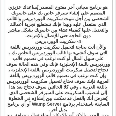
هو برنامج مجاني أخر مفتوح المصدر يُساعدك عزيزي
المصمم على إنشاء سيرفر خاص بك على حاسوبك
الشخصي مِن أجل تثبيت سكريبت الووردبريس والقالب
الذي ستعمل عليه وبهذا فإنك تستطيع تجربة أعمالك
والتعديل عليها كيفماء تشاء مِن حاسوبك بشكل مباشر
دون الحاجة حتى للإتصال بالإنترنت.
4- سكريبت الووردبريس
والأن أنت بحاجة لتحميل سكريبت ووردبريس باللغة
التي سوف تُنشيء بها قالب الووردبريس الخاص بك ،
على سبيل المثال لو كنت ترغب في تصميم قالب
ووردبريس باللغة الإنجليزية فإنك وفي هذه الحالة سوف
تحتاج لتحميل سكريبت الووردبريس باللغة الإنجليزية ،
وإن كنت ترغب في تصميم قالب الووردبريس باللغة
العربية فإنك سوف تحتاج لتحميل سكريبت الووردبريس
باللغة العربية ، وفي كلا الحالتين سوف تحتاج بعد هذا
إلى لتنصيب السكريبت على السيرفر الشخصي الذي
يُفترض أنك بالفعل قد تمكنت مِن إنشاؤه في الخطوة
السابقة باستخدام برنامج Wamp Server أو أي برنامج
بديل أخر.
ومِن الجدير بالذكر أنه بالإمكان إنشاء قوالب تتوافق مع