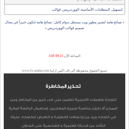
لتسهيل
,
المتطلبات
,
الأساسية
,
الووردبريس
,
قوالب
«
نصائح هامة لتصير مطور ويب مستقل بدوام كامل
|
نصائح هامة لتكون خبيراً في مجال
تصميم قوالب الووردبريس
»
الساعة الآن
09:21 AM
جميع الحقوق محفوظة الى اف اكس ارابيا www.fx-arabia.com
تحذير المخاطرة
التجارة بالعملات الأجنبية تتضمن علي قدر كبير من المخاطر ومن
الممكن ألا تكون مناسبة لجميع المضاربين, إستعمال الرافعة المالية
في التجاره يزيد من إحتمالات الخطورة و التعرض للخساره, عليك
التأكد من قدرتك العلمية و الشخصية على التداول.