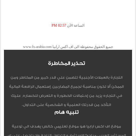
الساعة الآن
02:57 PM
جميع الحقوق محفوظة الى اف اكس ارابيا www.fx-arabia.com
تحذير المخاطرة
التجارة بالعملات الأجنبية تتضمن علي قدر كبير من المخاطر ومن
الممكن ألا تكون مناسبة لجميع المضاربين, إستعمال الرافعة المالية
في التجاره يزيد من إحتمالات الخطورة و التعرض للخساره, عليك
التأكد من قدرتك العلمية و الشخصية على التداول.
تنبيه هام
موقع اف اكس ارابيا هو موقع تعليمي خالص يهدف الي توعية
المستثمر العربي مبادئ الاستثمار و التداول الناجح ولا يتحصل علي اي