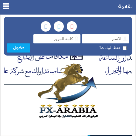
القائمة
حفظ البيانات؟