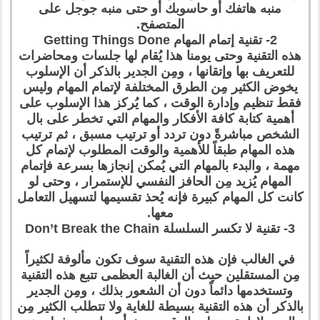
منبه هاتفك أو حاسوبك أو حتى منبه جوجل على
المتصفح.
2- تقنية إتمام المهام Getting Things Done
هذه التقنية وحتى يومنا هذا يُقام لها جلسات ومحاضرات
للتعريف بها وإتقانها ، ومِن الجدير بالذكر أن الإسلوب
يخوض الكثير مِن الطرق المختلفة لإتمام المهام وليس
فقط تنظيم وإدارة الوقت ، كما يُركز هذا الإسلوب على
أهمية كتابة كافة الأفكار والمهام التي تخطر على بال
الشخص مباشرةً دون تردد أو ترتيب مسبق ، ثم ترتيب
هذه المهام طبقاً للأهمية والوقت المطلوب لإتمام كل
مهمة ، والبدء بالمهام التي يُمكن إنجازها بسرعة فإتمام
المهام يُزيد مِن الحافز النفسي للإستمرار ، وحتى لو
كانت كل المهام كبيرة فإنه يُحذ تقسيمها لتسهيل التعامل
معها.
3- تقنية لا تكسر السلسلة Don’t Break the Chain
في الغالب فإن هذه التقنية سوف تكون مألوفة لكثيراً
مِن المستقلين حيث أن الغالبة العظمى تتبع هذه التقنية
وتستخدمها دائماً دون أن الشعور بذلك ، ومِن الجدير
بالذكر أن هذه التقنية بسيطة للغاية ولا تتطلب الكثير مِن