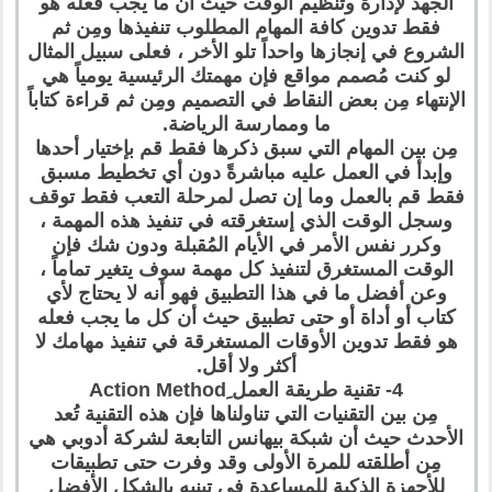
الجهد لإدارة وتنظيم الوقت حيث أن ما يجب فعله هو
فقط تدوين كافة المهام المطلوب تنفيذها ومِن ثم
الشروع في إنجازها واحداً تلو الأخر ، فعلى سبيل المثال
لو كنت مُصمم مواقع فإن مهمتك الرئيسية يومياً هي
الإنتهاء مِن بعض النقاط في التصميم ومِن ثم قراءة كتاباً
ما وممارسة الرياضة.
مِن بين المهام التي سبق ذكرها فقط قم بإختيار أحدها
وإبدأ في العمل عليه مباشرةً دون أي تخطيط مسبق
فقط قم بالعمل وما إن تصل لمرحلة التعب فقط توقف
وسجل الوقت الذي إستغرقته في تنفيذ هذه المهمة ،
وكرر نفس الأمر في الأيام المُقبلة ودون شك فإن
الوقت المستغرق لتنفيذ كل مهمة سوف يتغير تماماً ،
وعن أفضل ما في هذا التطبيق فهو أنه لا يحتاج لأي
كتاب أو أداة أو حتى تطبيق حيث أن كل ما يجب فعله
هو فقط تدوين الأوقات المستغرقة في تنفيذ مهامك لا
أكثر ولا أقل.
4- تقنية طريقة العمل ِAction Method
مِن بين التقنيات التي تناولناها فإن هذه التقنية تُعد
الأحدث حيث أن شبكة بيهانس التابعة لشركة أدوبي هي
مِن أطلقته للمرة الأولى وقد وفرت حتى تطبيقات
للأجهزة الذكية للمساعدة في تبنيه بالشكل الأفضل