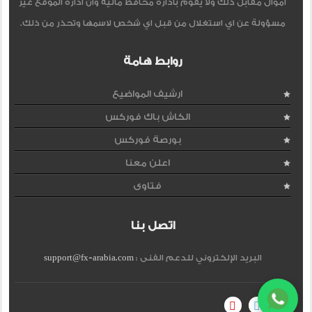
اموال مقابل ذلك ولا يقوم بادارة محافظ مالية وان ادارة الموقع غير
مسؤولة عن اي استغلال من قبل اي شخص لاسمها وتحذر من ذلك.
روابط هامة
ارشيف المواضيع
الكاش باك فوركس
بورصة فوركس
اعلن معنا
فتاوى
اتصل بنا
البريد الإلكتروني للدعم الفنى :
support@fx-arabia.com