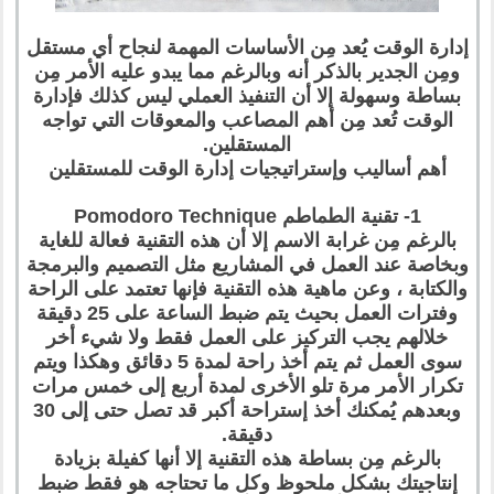
إدارة الوقت يُعد مِن الأساسات المهمة لنجاح أي مستقل
ومِن الجدير بالذكر أنه وبالرغم مما يبدو عليه الأمر مِن
بساطة وسهولة إلا أن التنفيذ العملي ليس كذلك فإدارة
الوقت تُعد مِن أهم المصاعب والمعوقات التي تواجه
المستقلين.
أهم أساليب وإستراتيجيات إدارة الوقت للمستقلين
1- تقنية الطماطم Pomodoro Technique
بالرغم مِن غرابة الاسم إلا أن هذه التقنية فعالة للغاية
وبخاصة عند العمل في المشاريع مثل التصميم والبرمجة
والكتابة ، وعن ماهية هذه التقنية فإنها تعتمد على الراحة
وفترات العمل بحيث يتم ضبط الساعة على 25 دقيقة
خلالهم يجب التركيز على العمل فقط ولا شيء أخر
سوى العمل ثم يتم أخذ راحة لمدة 5 دقائق وهكذا ويتم
تكرار الأمر مرة تلو الأخرى لمدة أربع إلى خمس مرات
وبعدهم يُمكنك أخذ إستراحة أكبر قد تصل حتى إلى 30
دقيقة.
بالرغم مِن بساطة هذه التقنية إلا أنها كفيلة بزيادة
إنتاجيتك بشكل ملحوظ وكل ما تحتاجه هو فقط ضبط