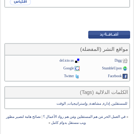
مواقع النشر (المفضلة)
del.icio.us
Digg
Google
StumbleUpon
Twitter
Facebook
الكلمات الدلالية (Tags)
للمستقلين
,
إدارة
,
مشاهدة
,
وإستراتيجيات
,
الوقت
«
في العمل الحر مَن هم المستقلين ومَن هم رواد الأعمال ؟
|
نصائح هامة لتصير مطور
ويب مستقل بدوام كامل
»