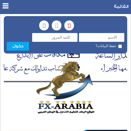
القائمة
حفظ البيانات؟