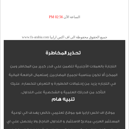
الساعة الآن
02:56 PM
جميع الحقوق محفوظة الى اف اكس ارابيا www.fx-arabia.com
تحذير المخاطرة
التجارة بالعملات الأجنبية تتضمن علي قدر كبير من المخاطر ومن
الممكن ألا تكون مناسبة لجميع المضاربين, إستعمال الرافعة المالية
في التجاره يزيد من إحتمالات الخطورة و التعرض للخساره, عليك
التأكد من قدرتك العلمية و الشخصية على التداول.
تنبيه هام
موقع اف اكس ارابيا هو موقع تعليمي خالص يهدف الي توعية
المستثمر العربي مبادئ الاستثمار و التداول الناجح ولا يتحصل علي اي