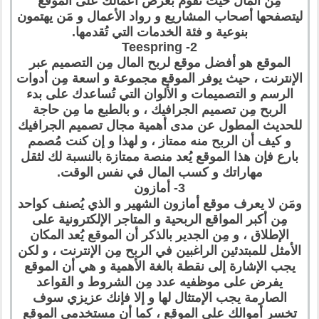
مِن المال حيث تقوم بعرض أعمالك على الموقع
ليتصفحها أصحاب المشاريع و رواد الأعمال و مَن يهتمون
بنوعية و فئة الخدمات التي تُقدمها.
2- Teespring
الموقع هو أفضل موقع لربح المال مِن التصميم عبر
الإنترنت ، حيث يوفر الموقع مجموعة و اسعة مِن أدوات
الرسم و التصميمات و الألوان التي تُساعدك على بدء
الربح مِن تصميم الجرافيك ، و بالطبع ما مِن حاجة
للحديث المطول عن مدى أهمية مجال تصميم الجرافيك
و كيف أن الربح منه ممتاز ، و لهذا و إن كنت مُصمم
بارع فإن هذا الموقع يُعد منصة ممتازة بالنسبة لك لثقل
مهاراتك و كسب المال في نفس الوقت.
3- أمازون
ومَن لا يعرف موقع أمازون الشهير و الذي يُصنف كواحد
مِن أكبر المواقع الربحية و المتاجر الإلكترونية على
الإطلاق ، و مِن الجدير بالذكر أن الموقع يُعد المكان
الأمثل للمبتدئين الراغبين في الربح مِن الإنترنت ، و لكن
يجب الإشارة إلى نقطة بالغة الأهمية و هي أن الموقع
يفرض على موظفيه عدد مِن الشروط و القواعد
الصارمة يجب الإمتثال لها و إلا فإنك عزيزي سوف
تخسر أموالك على الموقع ، كما أن مستخدمي الموقع