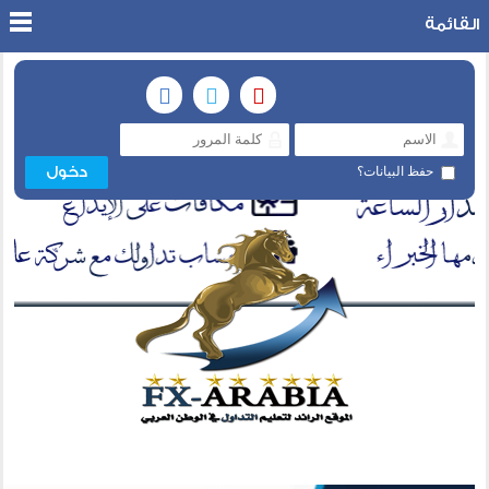
القائمة
حفظ البيانات؟