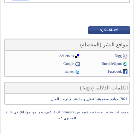
مواقع النشر (المفضلة)
del.icio.us
Digg
Google
StumbleUpon
Twitter
Facebook
الكلمات الدلالية (Tags)
2021
,
مواقع
,
مضمونة
,
أفضل
,
وصادقة
,
الإنترنت
,
المال
«
مميزات وعيوب منصة بيج كوميرس BigCommerce
|
كيف تطور مِن مهاراتك في كتابة
المحتوى ؟
»