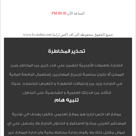
الساعة الآن
09:39 PM
جميع الحقوق محفوظة الى اف اكس ارابيا www.fx-arabia.com
تحذير المخاطرة
التجارة بالعملات الأجنبية تتضمن علي قدر كبير من المخاطر ومن
الممكن ألا تكون مناسبة لجميع المضاربين, إستعمال الرافعة المالية
في التجاره يزيد من إحتمالات الخطورة و التعرض للخساره, عليك
التأكد من قدرتك العلمية و الشخصية على التداول.
تنبيه هام
موقع اف اكس ارابيا هو موقع تعليمي خالص يهدف الي توعية
المستثمر العربي مبادئ الاستثمار و التداول الناجح ولا يتحصل علي اي
اموال مقابل ذلك ولا يقوم بادارة محافظ مالية وان ادارة الموقع غير