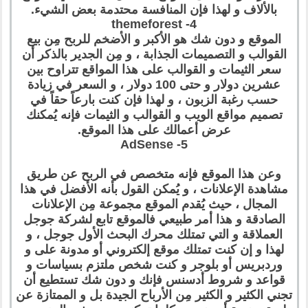
بالألاف و لهذا فإن المنافسة محتدمة بعض الشيء.
4- themeforest
الموقع و دون شك هو الأكبر و الأضخم للربح مِن بيع
القوالب و التصميمات الجذابة ، و مِن الجدير بالذكر أن
سعر الثيمات و القوالب على هذا المواقع تتراوح بين
عشرين دولار و حتى 100 دولار ، و السعر في زيادة
حسب رغبة الزبون ، و لهذا فإن كنت بارعاً حقاً في
تصميم مواقع الويب و القوالب و الثيمات فإنه يُمكنك
عرض أعمالك على هذا الموقع.
5- AdSense
وعن هذا الموقع فإنه متخصص في الربح عن طريق
مشاهدة الإعلانات ، و يُمكن القول بأنه الأفضل في هذا
المجال ، حيث يُقدم الموقع مجموعة مِن الإعلانات
الصادقة و هذا أمر طبيعي فالموقع تابع لشركة جوجل
العملاقة و التي تمتلك محرك البحث الأول جوجل ، و
لهذا و إن كنت تمتلك موقع إلكتروني أو مدونة على و
وردبريس أو بلوجر و كنت شخص ملتزم بسياسات و
قواعد و شروط أدسنس فإنك و دون شك تستطيع أن
تجني الكثير و الكثير مِن الأرباح الجيدة بل و الممتازة عن