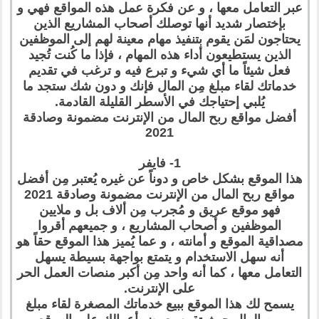
عبر التعامل معها ، و عن فكرة عمل هذه المواقع فهي و
بإختصار شديد أنها توصلك أصحاب المشاريع الذين
يحتاجون لمَن يقوم بتنفيذ مهام معينة لهم إلى الموظفين
الذين يستطيعون أداء هذه المهام ، فإذا ما كُنت تُجيد
فعل شيئاً ما أي شيء و تبرع فيه و ترغب في تقديم
خدماتك لقاء مبلغ مِن المال فإنك و دون شك ستجد ما
يُلبي إحتياجك في الأسطر القليلة القادمة.
أفضل مواقع ربح المال من الإنترنت مضمونة وصادقة
2021
1- فايفر
هذا الموقع بشكل خاص و دوناً عن غيره يُعتبر مِن أفضل
مواقع ربح المال من الإنترنت مضمونة وصادقة 2021
فهو موقع عريق و مُجرب مِن ألاف بل و ملايين
الموظفين و أصحاب المشاريع ، و جميعهم أقروا
مصداقية الموقع و أمانته ، و عما يُميز هذا الموقع حقاً هو
أنه سهل الاستخدام و يتمتع بواجهة بسيطة يسهل
التعامل معها ، كما أنه واحد مِن أكبر منصات العمل الحر
على الإنترنت.
يسمح لك هذا الموقع ببيع خدماتك المصغرة لقاء مبلغ