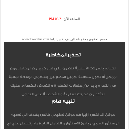
الساعة الآن
03:21 PM
جميع الحقوق محفوظة الى اف اكس ارابيا www.fx-arabia.com
تحذير المخاطرة
التجارة بالعملات الأجنبية تتضمن علي قدر كبير من المخاطر ومن
الممكن ألا تكون مناسبة لجميع المضاربين, إستعمال الرافعة المالية
في التجاره يزيد من إحتمالات الخطورة و التعرض للخساره, عليك
التأكد من قدرتك العلمية و الشخصية على التداول.
تنبيه هام
موقع اف اكس ارابيا هو موقع تعليمي خالص يهدف الي توعية
المستثمر العربي مبادئ الاستثمار و التداول الناجح ولا يتحصل علي اي