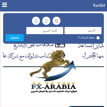
القائمة
حفظ البيانات؟