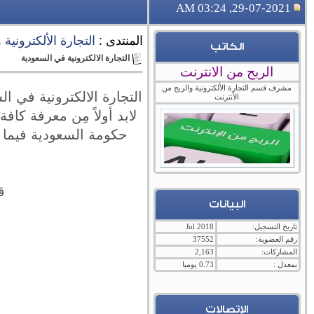
29-07-2021, 03:24 AM
المنتدى :
التجارة الألكترونية
الكاتب
التجارة الالكترونية في السعودية
الربح من الانترنت
مشرف قسم التجارة الألكترونية والربح من
التجارة الالكترونية في ا
الأنترنت
لابد أولاً مِن معرفة كافة
حكومة السعودية فيما 
ق
البيانات
تاريخ التسجيل:
Jul 2018
رقم العضوية:
37552
المشاركات:
2,163
بمعدل :
0.73 يوميا
الإتصالات