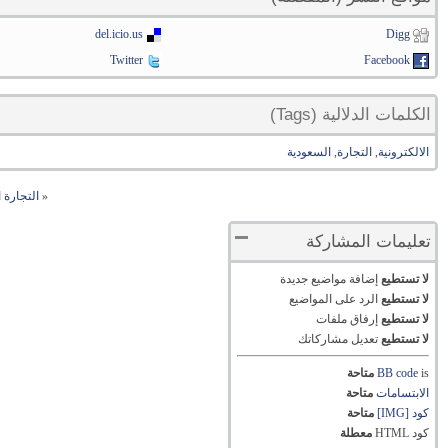
del.icio.us
Digg
Twitter
Facebook
الكلمات الدلالية (Tags)
الالكترونية
,
التجارة
,
السعودية
«
التجارة ا
تعليمات المشاركة
لا تستطيع
إضافة مواضيع جديدة
لا تستطيع
الرد على المواضيع
لا تستطيع
إرفاق ملفات
لا تستطيع
تعديل مشاركاتك
is
BB code
متاحة
الابتسامات
متاحة
كود [IMG]
متاحة
كود HTML
معطلة