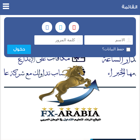
القائمة
حفظ البيانات؟