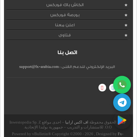
الكاش باك فوركس
بورصة فوركس
اعلن معنا
فتاوى
اتصل بنا
البريد الإلكتروني للدعم الفنى :
support@fx-arabia.com
جميع الحقوق محفوظة
اف اكس ارابيا
– احدى مواقع Inwestopedia Sp. Z
O.O. للاستشارات و التدريب – جمهورية بولندا الإتحادية.
Powered by vBulletin® Copyright ©2000 - 2026 , Designed by
Fx-