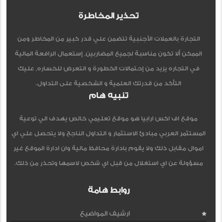
تحذير المخاطرة
التجارة بالعملات الأجنبية تتضمن علي قدر كبير من المخاطر ومن
الممكن ألا تكون مناسبة لجميع المضاربين, إستعمال الرافعة المالية
في التجاره يزيد من إحتمالات الخطورة و التعرض للخساره, عليك
التأكد من قدرتك العلمية و الشخصية على التداول.
تنبيه هام
موقع اف اكس ارابيا هو موقع تعليمي خالص يهدف الي توعية
المستثمر العربي مبادئ الاستثمار و التداول الناجح ولا يتحصل علي اي
اموال مقابل ذلك ولا يقوم بادارة محافظ مالية وان ادارة الموقع غير
مسؤولة عن اي استغلال من قبل اي شخص لاسمها وتحذر من ذلك.
روابط هامة
ارشيف المواضيع