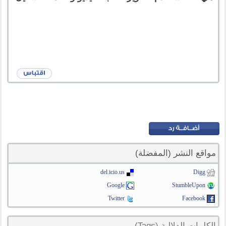
مواقع النشر (المفضلة)
del.icio.us
Digg
Google
StumbleUpon
Twitter
Facebook
الكلمات الدلالية (Tags)