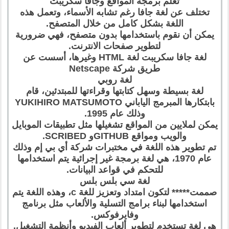
تعلم برمجة المواقع وجافا سكريبت
تختلف عن لغة جافا رغم تشابه الأسماء، وتعمل هذه
اللغة بشكل كامل من خلال المتصفح.
يمكن أن نقوم باستخدامها بدون متصفح، فهي ضرورية
لتطوير صفحات الانترنت.
لغة جافا سكريبت لغة HTML وغيرها، أسست عن
طريق شركة Netscape
لغة روبي
لغة بسيطة وسهل كتابتها وقراءتها للمبتدئين، قام
بابتكارها المبرمج الياباني YUKIHIRO MATSUMOTO
وذلك عام 1995.
يمكن لملايين من المواقع تشغيلها مثل تطبيقات الموبايل
والويب ومواقع GITHUBو SCRIBED.
تم تطوير هذه اللغة في مختبرات شركة أي بي إم وذلك
عام 1970، هي لغة برمجة غير إجرائية يتم استخدامها
للتحكم في قواعد البيانات.
لغة سي بلس بلس
صممت***** لتكون امتداد وتعزيز للغة c، وهذه اللغة يتم
استخدامها لبناء برامج التسلية والألعاب مثل برنامج
وفايرفوكس.
هي لغة تستخدم لتطوير ألعاب الفيديو وأنظمة التشغيل.