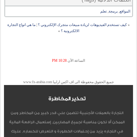
المواقع
,
برمجة
,
تعلم
«
كيف تستخدم الفيديوهات لزيادة مبيعات متجرك الإلكتروني ؟
|
ما هي انواع التجارة
الالكترونية ؟
»
الساعة الآن
10:28 PM
جميع الحقوق محفوظة الى اف اكس ارابيا www.fx-arabia.com
تحذير المخاطرة
التجارة بالعملات الأجنبية تتضمن علي قدر كبير من المخاطر ومن
الممكن ألا تكون مناسبة لجميع المضاربين, إستعمال الرافعة المالية
في التجاره يزيد من إحتمالات الخطورة و التعرض للخساره, عليك