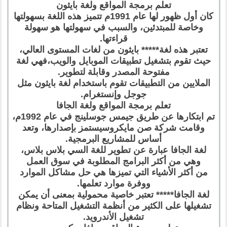
تعلم برمجة المواقع ولغة بايثون
كان أول ظهور لها عام 1991م تتميز هذه اللغة بسهولتها
وخاصة للمبتدئين، والسبب في سهولتها هو سهولة
قراءتها.
تعتبر هذه لغة***** بايثون من لغات المستوى العالي،
حيث تقوم بتشغيل تطبيقات الموبايل والويب،فهي لغة
مفتوحة المصدر وقابلة لتطوير.
الملايين من التطبيقات تقوم باستخدام لغة بايثون مثل
جوجل وإنستغرام.
تعلم برمجة المواقع ولغة الجافا
تم ابتكارها عن طريق جيمس جوسلينج في عام 1992م،
وقامت شركة صن مايكروسيستمز بإصدارها، وتعد
أساس للمشاريع البرمجية.
لغة الجافا عبارة عن تطوير للغة السي بلاس بلاس،
وهي من أكثر البرامج المطلوبة في سوق العمل
من أكثر الأشياء التي تميزها هي حل مشاكل الموارد
ووفرة موارد تعلمها.
لغة الجافا***** تعتبر خاصية محمولية بمعنى أن يمكن
تشغيلها على الكثير من أنظمة التشغيل المتاحة ونظام
تشغيل الأندرويد.