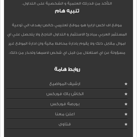
التأكد من قدرتك العلمية و الشخصية على التداول.
تنبيه هام
موقع اف اكس ارابيا هو موقع تعليمي خالص يهدف الي توعية
المستثمر العربي مبادئ الاستثمار و التداول الناجح ولا يتحصل علي اي
اموال مقابل ذلك ولا يقوم بادارة محافظ مالية وان ادارة الموقع غير
مسؤولة عن اي استغلال من قبل اي شخص لاسمها وتحذر من ذلك.
روابط هامة
ارشيف المواضيع
الكاش باك فوركس
بورصة فوركس
اعلن معنا
فتاوى