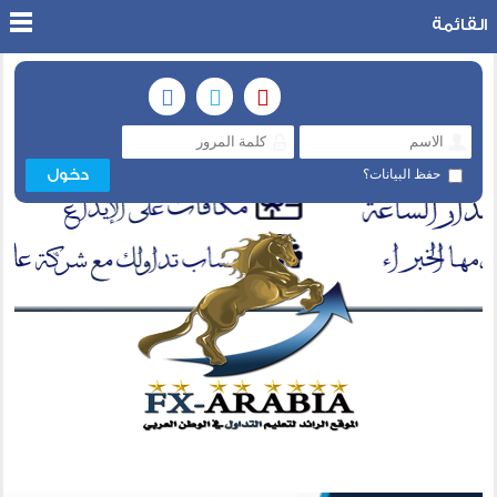
القائمة
حفظ البيانات؟