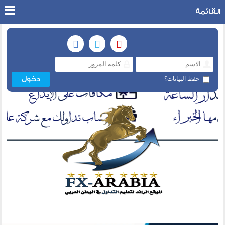
القائمة
حفظ البيانات؟