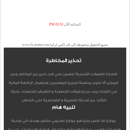
الساعة الآن
03:53 PM
جميع الحقوق محفوظة الى اف اكس ارابيا www.fx-arabia.com
تحذير المخاطرة
التجارة بالعملات الأجنبية تتضمن علي قدر كبير من المخاطر ومن
الممكن ألا تكون مناسبة لجميع المضاربين, إستعمال الرافعة المالية
في التجاره يزيد من إحتمالات الخطورة و التعرض للخساره, عليك
التأكد من قدرتك العلمية و الشخصية على التداول.
تنبيه هام
موقع اف اكس ارابيا هو موقع تعليمي خالص يهدف الي توعية
المستثمر العربي مبادئ الاستثمار و التداول الناجح ولا يتحصل علي اي