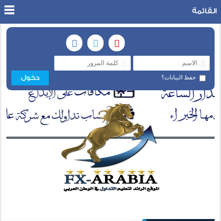
القائمة
حفظ البيانات؟