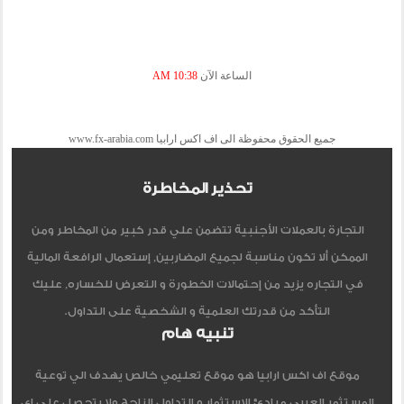
الساعة الآن
10:38 AM
جميع الحقوق محفوظة الى اف اكس ارابيا www.fx-arabia.com
تحذير المخاطرة
التجارة بالعملات الأجنبية تتضمن علي قدر كبير من المخاطر ومن
الممكن ألا تكون مناسبة لجميع المضاربين, إستعمال الرافعة المالية
في التجاره يزيد من إحتمالات الخطورة و التعرض للخساره, عليك
التأكد من قدرتك العلمية و الشخصية على التداول.
تنبيه هام
موقع اف اكس ارابيا هو موقع تعليمي خالص يهدف الي توعية
المستثمر العربي مبادئ الاستثمار و التداول الناجح ولا يتحصل علي اي