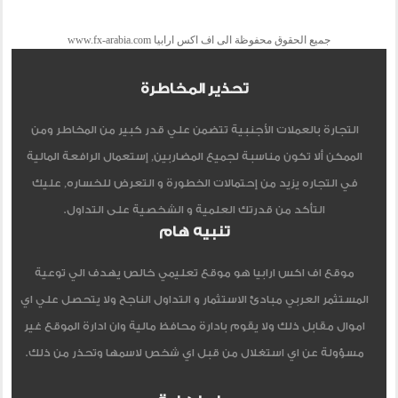
جميع الحقوق محفوظة الى اف اكس ارابيا www.fx-arabia.com
تحذير المخاطرة
التجارة بالعملات الأجنبية تتضمن علي قدر كبير من المخاطر ومن
الممكن ألا تكون مناسبة لجميع المضاربين, إستعمال الرافعة المالية
في التجاره يزيد من إحتمالات الخطورة و التعرض للخساره, عليك
التأكد من قدرتك العلمية و الشخصية على التداول.
تنبيه هام
موقع اف اكس ارابيا هو موقع تعليمي خالص يهدف الي توعية
المستثمر العربي مبادئ الاستثمار و التداول الناجح ولا يتحصل علي اي
اموال مقابل ذلك ولا يقوم بادارة محافظ مالية وان ادارة الموقع غير
مسؤولة عن اي استغلال من قبل اي شخص لاسمها وتحذر من ذلك.