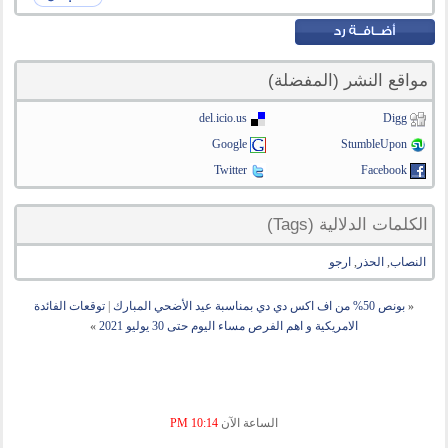
مواقع النشر (المفضلة)
del.icio.us
Digg
Google
StumbleUpon
Twitter
Facebook
الكلمات الدلالية (Tags)
النصاب
,
الحذر
,
ارجو
«
بونص 50% من اف اكس دي دي بمناسبة عيد الأضحي المبارك
|
توقعات الفائدة
الامريكية و اهم الفرص مساء اليوم حتى 30 يوليو 2021
»
الساعة الآن
10:14 PM