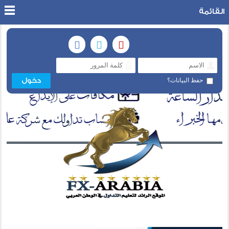
القائمة
حفظ البيانات؟