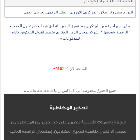
الكلمات الدلالية (Tags)
لليورو
,
مشروع
,
إطلاق
,
المركزى
,
الاوروبى
,
البنك
,
الرقمى
,
تجريبى
,
يعمل
«
أين سيهاجر تعدين البيتكوين بعد تضيق الصين النطاق فيما يخص تداول العملات
الرقمية وتعدينها ؟
|
شركة بمجال الرهن العقارى تخطط لقبول البيتكوين كأداه
للمدفوعات
»
الساعة الآن
02:46 AM
جميع الحقوق محفوظة الى اف اكس ارابيا www.fx-arabia.com
تحذير المخاطرة
التجارة بالعملات الأجنبية تتضمن علي قدر كبير من المخاطر ومن
الممكن ألا تكون مناسبة لجميع المضاربين, إستعمال الرافعة المالية