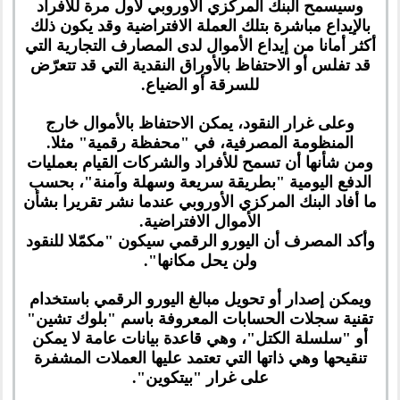
وسيسمح البنك المركزي الأوروبي لأول مرة للأفراد
بالإيداع مباشرة بتلك العملة الافتراضية وقد يكون ذلك
أكثر أمانا من إيداع الأموال لدى المصارف التجارية التي
قد تفلس أو الاحتفاظ بالأوراق النقدية التي قد تتعرّض
للسرقة أو الضياع.
وعلى غرار النقود، يمكن الاحتفاظ بالأموال خارج
المنظومة المصرفية، في "محفظة رقمية" مثلا.
ومن شأنها أن تسمح للأفراد والشركات القيام بعمليات
الدفع اليومية "بطريقة سريعة وسهلة وآمنة"، بحسب
ما أفاد البنك المركزي الأوروبي عندما نشر تقريرا بشأن
الأموال الافتراضية.
وأكد المصرف أن اليورو الرقمي سيكون "مكمّلا للنقود
ولن يحل مكانها".
ويمكن إصدار أو تحويل مبالغ اليورو الرقمي باستخدام
تقنية سجلات الحسابات المعروفة باسم "بلوك تشين"
أو "سلسلة الكتل"، وهي قاعدة بيانات عامة لا يمكن
تنقيحها وهي ذاتها التي تعتمد عليها العملات المشفرة
على غرار "بيتكوين".