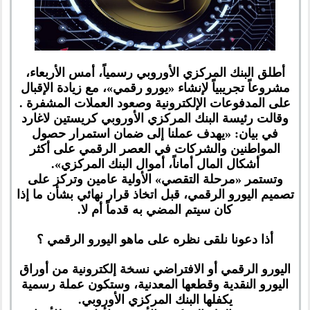
أطلق البنك المركزي الأوروبي رسمياً، أمس الأربعاء،
مشروعاً تجريبياً لإنشاء «يورو رقمي»، مع زيادة الإقبال
على المدفوعات الإلكترونية وصعود العملات المشفرة .
وقالت رئيسة البنك المركزي الأوروبي كريستين لاغارد
في بيان: «يهدف عملنا إلى ضمان استمرار حصول
المواطنين والشركات في العصر الرقمي على أكثر
أشكال المال أماناً، أموال البنك المركزي».
وتستمر «مرحلة التقصي» الأولية عامين وتركز على
تصميم اليورو الرقمي، قبل اتخاذ قرار نهائي بشأن ما إذا
كان سيتم المضي به قدماً أم لا.
أذا دعونا نلقى نظره على ماهو اليورو الرقمي ؟
اليورو الرقمي أو الافتراضي نسخة إلكترونية من أوراق
اليورو النقدية وقطعها المعدنية، وستكون عملة رسمية
يكفلها البنك المركزي الأوروبي.