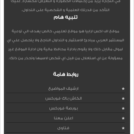
في التجاره يزيد من إحتمالات الخطورة و التعرض للخساره, عليك
التأكد من قدرتك العلمية و الشخصية على التداول.
تنبيه هام
موقع اف اكس ارابيا هو موقع تعليمي خالص يهدف الي توعية
المستثمر العربي مبادئ الاستثمار و التداول الناجح ولا يتحصل علي اي
اموال مقابل ذلك ولا يقوم بادارة محافظ مالية وان ادارة الموقع غير
مسؤولة عن اي استغلال من قبل اي شخص لاسمها وتحذر من ذلك.
روابط هامة
ارشيف المواضيع
الكاش باك فوركس
بورصة فوركس
اعلن معنا
فتاوى