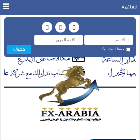
القائمة
حفظ البيانات؟