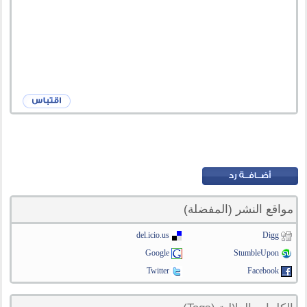
مواقع النشر (المفضلة)
del.icio.us
Digg
Google
StumbleUpon
Twitter
Facebook