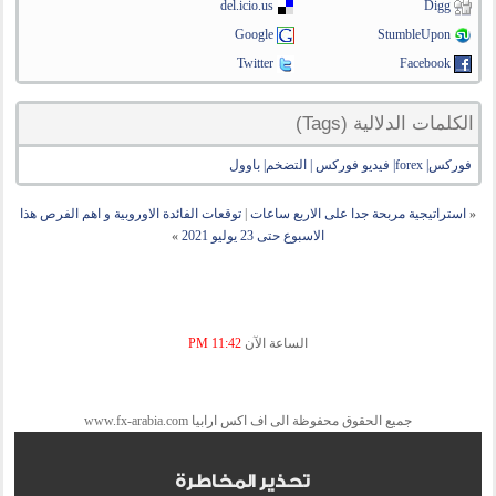
del.icio.us
Digg
Google
StumbleUpon
Twitter
Facebook
الكلمات الدلالية (Tags)
فوركس| forex| فيديو فوركس | التضخم| باوول
«
استراتيجية مربحة جدا على الاربع ساعات
|
توقعات الفائدة الاوروبية و اهم الفرص هذا
الاسبوع حتى 23 يوليو 2021
»
الساعة الآن
11:42 PM
جميع الحقوق محفوظة الى اف اكس ارابيا www.fx-arabia.com
تحذير المخاطرة