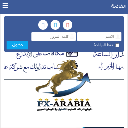
القائمة
حفظ البيانات؟