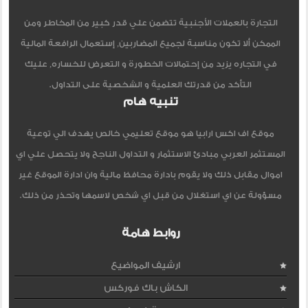
التجارة بالعملات الأجنبية تتضمن علي قدر كبير من المخاطر ومن
الممكن ألا تكون مناسبة لجميع المضاربين, إستعمال الرافعة المالية
في التجاره يزيد من إحتمالات الخطورة و التعرض للخساره, عليك
التأكد من قدرتك العلمية و الشخصية على التداول.
تنبيه هام
موقع اف اكس ارابيا هو موقع تعليمي خالص يهدف الي توعية
المستثمر العربي مبادئ الاستثمار و التداول الناجح ولا يتحصل علي اي
اموال مقابل ذلك ولا يقوم بادارة محافظ مالية وان ادارة الموقع غير
مسؤولة عن اي استغلال من قبل اي شخص لاسمها وتحذر من ذلك.
روابط هامة
ارشيف المواضيع
الكاش باك فوركس