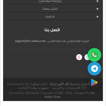
بورصة فوركس
اعلن معنا
فتاوى
اتصل بنا
البريد الإلكتروني للدعم الفنى :
support@fx-arabia.com
جميع الحقوق محفوظة
اف اكس ارابيا
– احدى مواقع Inwestopedia Sp. Z
O.O. للاستشارات و التدريب – جمهورية بولندا الإتحادية.
Powered by vBulletin® Copyright ©2000 - 2026 , Designed by
Fx-
Arabia Team