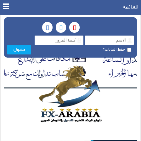
القائمة
حفظ البيانات؟