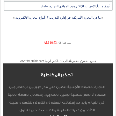
أنواع
,
مبتدأ
,
الإنترنت
,
الإلكترونية
,
المواقع
,
التجارة
,
علمك
«
ما هي التجربة الأمريكية في إدارة التدريب ؟
|
أنواع التجارة الإلكترونية
»
الساعة الآن
10:53 AM
جميع الحقوق محفوظة الى اف اكس ارابيا www.fx-arabia.com
تحذير المخاطرة
التجارة بالعملات الأجنبية تتضمن علي قدر كبير من المخاطر ومن
الممكن ألا تكون مناسبة لجميع المضاربين, إستعمال الرافعة المالية
في التجاره يزيد من إحتمالات الخطورة و التعرض للخساره, عليك
التأكد من قدرتك العلمية و الشخصية على التداول.