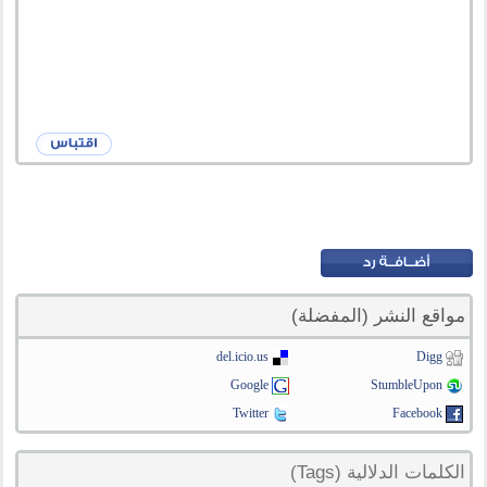
مواقع النشر (المفضلة)
del.icio.us
Digg
Google
StumbleUpon
Twitter
Facebook
الكلمات الدلالية (Tags)