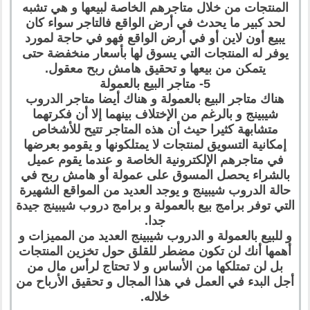
المنتجات من خلال متاجرهم الخاصة لبيعها و هي تشبه
لحد كبير ما يحدث في أرض الواقع فالتاجر سواء كان
يبيع أون لاين أو في أرض الواقع فهو في حاجة لمورد
يوفر له المنتجات التي يسوق لها بأسعار منخفضة حتى
يتمكن من بيعها و تحقيق هامش ربح معقول.
5- متاجر البيع بالعمولة
هناك متاجر البيع بالعمولة و هناك أيضا متاجر الدروب
شيبينج و بالرغم من الإختلاف بينهما إلا أن فكرتهما
متشابهة كثيرا حيث أن هذه المتاجر تتيح للأشخاص
إمكانية التسويق لمنتجات لا يمتلكونها و يقومو بعرضها
في متاجرهم الإلكترونية الخاصة و عندما يقوم عميل
بالشراء يحصل المسوق على عمولة أو هامش ربح في
حالة الدروب شيبينج و يوجد العديد من المواقع الشهيرة
التي توفر برامج بيع بالعمولة و برامج دروب شيبينج جيدة
جدا.
و للبيع بالعمولة و الدروب شيبينج العديد من المميزات و
أهمها أنك لن تكون مضطر للقلق حول تخزين المنتجات
بل لن تمتلكها من الأساس و لا تحتاج لرأس مال من
أجل البدء في العمل في هذا المجال و تحقيق الأرباح من
خلاله.