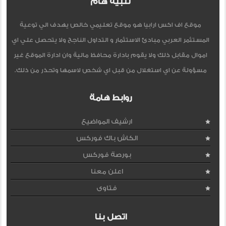
تنبيه هام
موقع اف اكس ارابيا هو موقع تعليمي خالص يهدف الي توعية
المستثمر العربي مبادئ الاستثمار و التداول الناجح ولا يتحصل علي اي
اموال مقابل ذلك ولا يقوم بادارة محافظ مالية وان ادارة الموقع غير
مسؤولة عن اي استغلال من قبل اي شخص لاسمها وتحذر من ذلك.
روابط هامة
ارشيف المواضيع
الكاش باك فوركس
بورصة فوركس
اعلن معنا
فتاوى
اتصل بنا