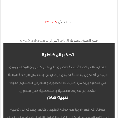
الساعة الآن
12:27 PM
جميع الحقوق محفوظة الى اف اكس ارابيا www.fx-arabia.com
تحذير المخاطرة
التجارة بالعملات الأجنبية تتضمن علي قدر كبير من المخاطر ومن
الممكن ألا تكون مناسبة لجميع المضاربين, إستعمال الرافعة المالية
في التجاره يزيد من إحتمالات الخطورة و التعرض للخساره, عليك
التأكد من قدرتك العلمية و الشخصية على التداول.
تنبيه هام
موقع اف اكس ارابيا هو موقع تعليمي خالص يهدف الي توعية
المستثمر العربي مبادئ الاستثمار و التداول الناجح ولا يتحصل علي اي