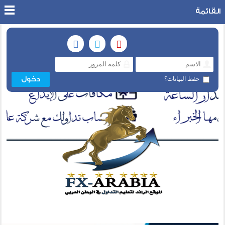
القائمة
حفظ البيانات؟