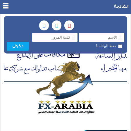
القائمة
حفظ البيانات؟