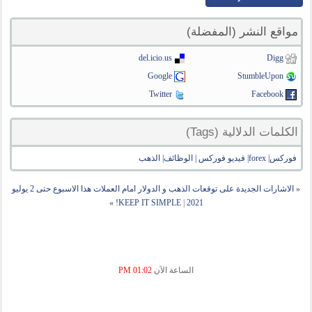
مواقع النشر (المفضلة)
del.icio.us
Digg
Google
StumbleUpon
Twitter
Facebook
الكلمات الدلالية (Tags)
فوركس| forex| فيديو فوركس | الوظائف| الذهب
«
الاشارات الجديدة على توقعات الذهب و الدولار امام العملات هذا الاسبوع حتى 2 يوليو
»
KEEP IT SIMPLE!
|
2021
الساعة الآن
01:02 PM