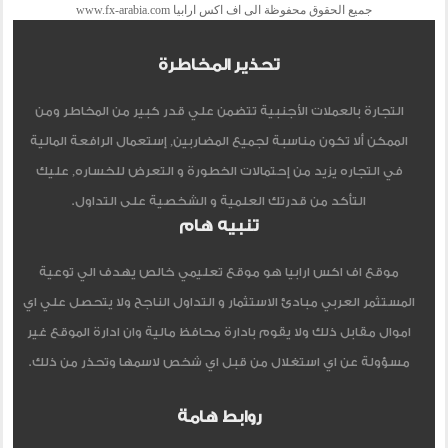
جميع الحقوق محفوظة الى اف اكس ارابيا www.fx-arabia.com
تحذير المخاطرة
التجارة بالعملات الأجنبية تتضمن علي قدر كبير من المخاطر ومن
الممكن ألا تكون مناسبة لجميع المضاربين, إستعمال الرافعة المالية
في التجاره يزيد من إحتمالات الخطورة و التعرض للخساره, عليك
التأكد من قدرتك العلمية و الشخصية على التداول.
تنبيه هام
موقع اف اكس ارابيا هو موقع تعليمي خالص يهدف الي توعية
المستثمر العربي مبادئ الاستثمار و التداول الناجح ولا يتحصل علي اي
اموال مقابل ذلك ولا يقوم بادارة محافظ مالية وان ادارة الموقع غير
مسؤولة عن اي استغلال من قبل اي شخص لاسمها وتحذر من ذلك.
روابط هامة