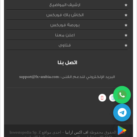
ارشيف المواضيع
الكاش باك فوركس
بورصة فوركس
اعلن معنا
فتاوى
اتصل بنا
البريد الإلكتروني للدعم الفنى :
support@fx-arabia.com
جميع الحقوق محفوظة
اف اكس ارابيا
– احدى مواقع Inwestopedia Sp. Z