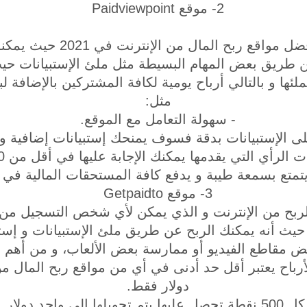
2- موقع Paidviewpoint
يعتبر هذا الموقع من أفضل مواقع
ن طريق بعض المهام البسيطة مثل ملئ الإستبيانات حي
ئها و بالتالي أرباح يومية لكافة المشتركين بالإضافة 
مثل:
- سهولة التعامل مع الموقع.
لى الإستبيانات بدقة فسوف يمنحك إستبيانات إضافية و با
الرأي التي يقدمها يمكنك الإجابة عليها في أقل من 20 دقيقة.
تمتع بسمعة طيبة و يدفع كافة المستحقات المالية في و
3- موقع Getpaidto
ربح من الإنترنت و الذي يمكن لأي شخص التسجيل من خل
يث أنه يمكنك الربح عن طريق ملئ الإستبيانات و إست
مقاطع الفيديو أو ممارسة بعض الألعاب، و من أهم م
أرباح يعتبر أقل حد أدنى في أي من مواقع ربح المال من
دولار فقط.
 تحصل عليها يتم تحويلها إلى واحد دولار.