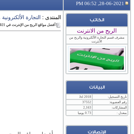
28-06-2021, 06:52 PM
المنتدى :
التجارة الألكترونية
الكاتب
أفضل مواقع الربح من الإنترنت في 2021
الربح من الانترنت
مشرف قسم التجارة الألكترونية والربح من
الأنترنت
البيانات
تاريخ التسجيل:
Jul 2018
رقم العضوية:
37552
المشاركات:
2,163
بمعدل :
0.73 يوميا
الإتصالات