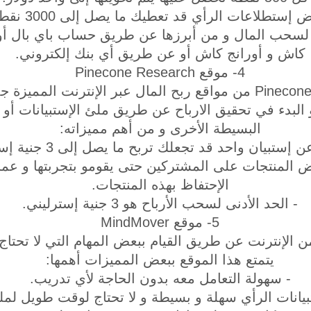
 إستطلاعات الرأي قد تعطيك ما يصل إلى 3000 نقطة.
 لسحب المال و من أبرزها عن طريق حساب باي بال أ
كاش و أورانج كاش أو عن طريق أي بنك إلكتروني.
4- موقع Pinecone Research
يعتبر موقع Pinecone Research من مواقع ربح المال عبر الإنترنت 
لبدء في تحقيق الارباح عن طريق ملئ الإستبيانات أو ا
البسيطة الأخرى و من أهم مميزاته:
 إستبيان واحد قد تجعلك تربح ما يصل إلى 3 جنية إسترليني.
 المنتجات على المشتركين حتى يقومو بتجربتها و عمل 
الإحتفاظ بهذه المنتجات.
- الحد الأدنى لسحب الأرباح هو 3 جنية إسترليني.
5- موقع MindMover
 الإنترنت عن طريق القيام ببعض المهام التي لا تحتاج 
يتمتع هذا الموقع ببعض المميزات أهمها:
- سهولة التعامل معه بدون الحاجة لأي تدريب.
بيانات الرأي سهلة و بسيطة و لا تحتاج لوقت طويل لملئ