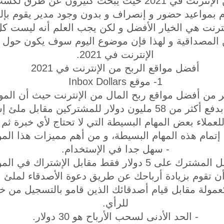
أفضل مواقع الربح من الإنترنت في 2021 حيث يبحث كثيرون
ام بمواعيد حضور و إنصراف و بدون وجود مدير يقوم بإلقا
نترنت هي الخيار الأفضل و لكن يجب العلم أنه ليست ك
ن المصداقية و لهذا فإن موضوع اليوم سوف يكون حول 
الإنترنت في 2021.
أفضل مواقع الربح من الإنترنت في 2021
1- موقع Inbox Dollars
Inbox Dollars يعتبر من أفضل مواقع ربح المال من الإنترنت حيث أن 
المصداقية حيث أنه قام بدفع أكثر من 58 مليون دولار للمشتركي
عملاء بعض المهام البسيطة التي لا تحتاج لأي خبرة ثم 
إتمام هذه المهام البسيطة، و من أهم مميزات هذا المو
- سهل جدا في الإستخدام.
 على 5 دولار فقط مقابل الإشتراك في الموقع.
ن تقوم بزيادة أرباحك عن طريق دعوة الأصدقاء لملئ ال
صول على 10% كعمولة مقابل قيام أصدقائك الذين قامو بالتسجيل م
للرأي.
- الحد الأدنى لسحب الأرباح هو 30 دولار.