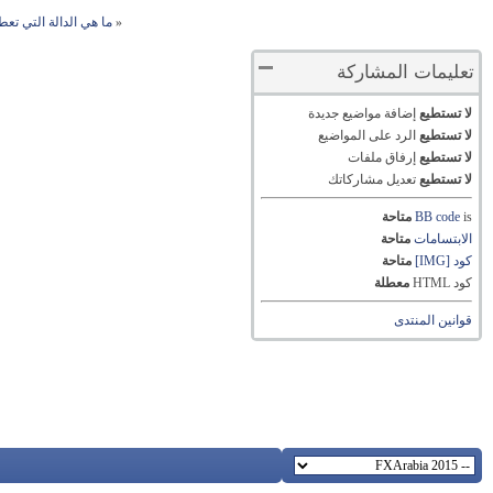
«
ما هي الدالة التي تع
تعليمات المشاركة
لا تستطيع
إضافة مواضيع جديدة
لا تستطيع
الرد على المواضيع
لا تستطيع
إرفاق ملفات
لا تستطيع
تعديل مشاركاتك
is
BB code
متاحة
الابتسامات
متاحة
كود [IMG]
متاحة
كود HTML
معطلة
قوانين المنتدى