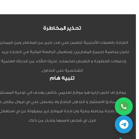
تحذير المخاطرة
التجارة بالعملات الأجنبية تتضمن علي قدر كبير من المخاطر ومن الممكن أ
تكون مناسبة لجميع المضاربين, إستعمال الرافعة المالية في التجاره يزيد 
إحتمالات الخطورة و التعرض للخساره, عليك التأكد من قدرتك العلمية 
الشخصية على التداول.
تنبيه هام
موقع اف اكس ارابيا هو موقع تعليمي خالص يهدف الي توعية المستثم
العربي مبادئ الاستثمار و التداول الناجح ولا يتحصل علي اي اموال مقابل 
ولا يقوم بادارة محافظ مالية وان ادارة الموقع غير مسؤولة عن اي استغلال
قبل اي شخص لاسمها وتحذر من ذلك.