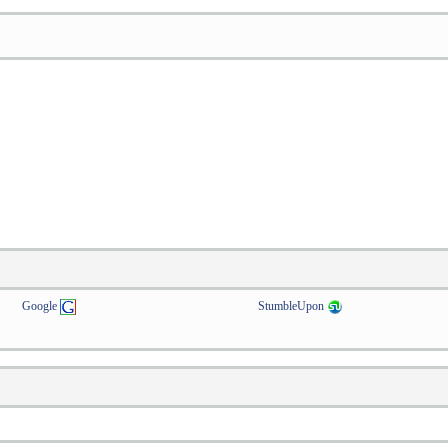
Google
StumbleUpon