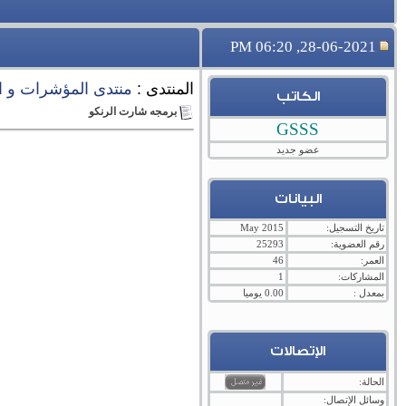
28-06-2021, 06:20 PM
المنتدى :
منتدى المؤشرات و ا
الكاتب
برمجه شارت الرنكو
GSSS
عضو جديد
البيانات
تاريخ التسجيل:
May 2015
رقم العضوية:
25293
العمر:
46
المشاركات:
1
بمعدل :
0.00 يوميا
الإتصالات
الحالة:
وسائل الإتصال: