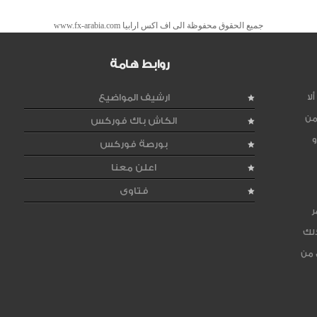
جميع الحقوق محفوظة الى اف اكس ارابيا www.fx-arabia.com
روابط هامة
لا
ارشيف المواضيع
من
الكاش باك فوركس
و
بورصة فوركس
اعلن معنا
فتاوى
ر
ذلك
 من