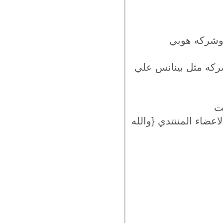
 وشركه هوبي
ركه مثل بينانس علي
ضاء المننتدي {والله