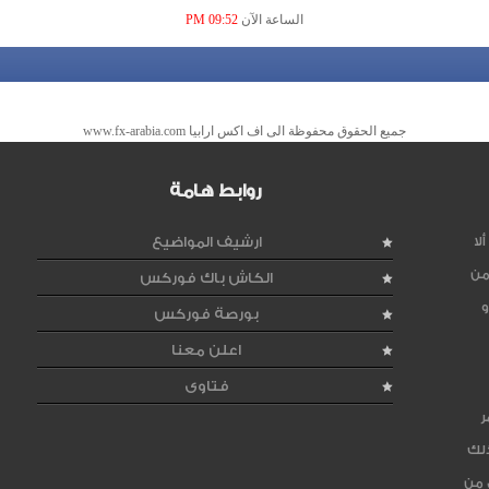
الساعة الآن
09:52 PM
جميع الحقوق محفوظة الى اف اكس ارابيا www.fx-arabia.com
روابط هامة
لا
ارشيف المواضيع
من
الكاش باك فوركس
و
بورصة فوركس
اعلن معنا
فتاوى
ر
ذلك
 من