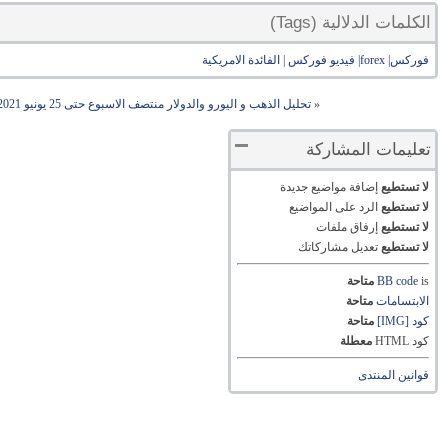
الكلمات الدلالية (Tags)
فوركس| forex| فيديو فوركس | الفائدة الامريكية
«
تحليل الذهب و اليورو والدولار منتصف الاسبوع حتى 25 يونيو 2021 بعد الفيدرالي
تعليمات المشاركة
لا تستطيع
إضافة مواضيع جديدة
لا تستطيع
الرد على المواضيع
لا تستطيع
إرفاق ملفات
لا تستطيع
تعديل مشاركاتك
is
BB code
متاحة
الابتسامات
متاحة
كود [IMG]
متاحة
كود HTML
معطلة
قوانين المنتدى