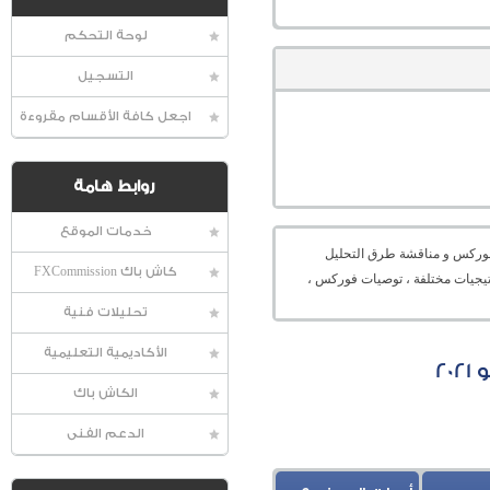
لوحة التحكم
التسجيل
اجعل كافة الأقسام مقروءة
روابط هامة
خدمات الموقع
عالمية الفوركس و مناقشة طرق التحليل
كاش باك FXCommission
راتيجيات مختلفة ، توصيات فوركس ،
تحليلات فنية
الأكاديمية التعليمية
الكاش باك
الدعم الفنى