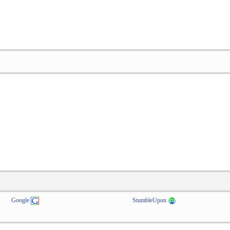
Google
StumbleUpon