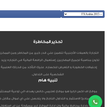
تحذير المخاطرة
التجارة بالعملات الأجنبية تتضمن علي قدر كبير من المخاطر ومن الممكن أ
تكون مناسبة لجميع المضاربين, إستعمال الرافعة المالية في التجاره يزيد 
إحتمالات الخطورة و التعرض للخساره, عليك التأكد من قدرتك العلمية 
الشخصية على التداول.
تنبيه هام
موقع اف اكس ارابيا هو موقع تعليمي خالص يهدف الي توعية المستثم
العربي مبادئ الاستثمار و التداول الناجح ولا يتحصل علي اي اموال مقابل 
ولا يقوم بادارة محافظ مالية وان ادارة الموقع غير مسؤولة عن اي استغلال