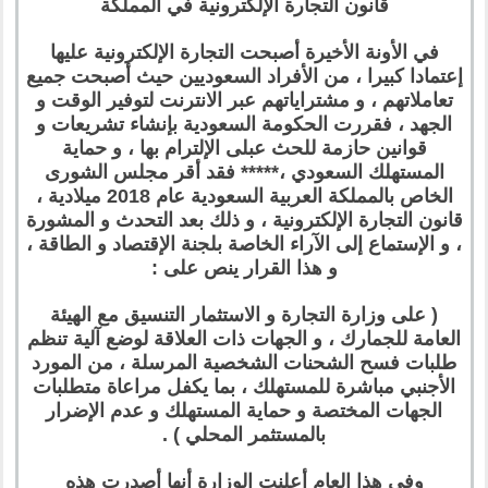
قانون التجارة الإلكترونية في المملكة
في الأونة الأخيرة أصبحت التجارة الإلكترونية عليها
إعتمادا كبيرا ، من الأفراد السعوديين حيث أصبحت جميع
تعاملاتهم ، و مشتراياتهم عبر الانترنت لتوفير الوقت و
الجهد ، فقررت الحكومة السعودية بإنشاء تشريعات و
قوانين حازمة للحث عبلى الإلترام بها ، و حماية
المستهلك السعودي ،***** فقد أقر مجلس الشورى
الخاص بالمملكة العربية السعودية عام 2018 ميلادية ،
قانون التجارة الإلكترونية ، و ذلك بعد التحدث و المشورة
، و الإستماع إلى الآراء الخاصة بلجنة الإقتصاد و الطاقة ،
و هذا القرار ينص على :
( على وزارة التجارة و الاستثمار التنسيق مع الهيئة
العامة للجمارك ، و الجهات ذات العلاقة لوضع آلية تنظم
طلبات فسح الشحنات الشخصية المرسلة ، من المورد
الأجنبي مباشرة للمستهلك ، بما يكفل مراعاة متطلبات
الجهات المختصة و حماية المستهلك و عدم الإضرار
بالمستثمر المحلي ) .
وفي هذا العام أعلنت الوزارة أنها أصدرت هذه