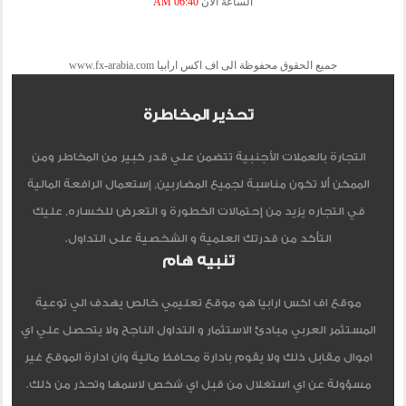
الساعة الآن
06:40 AM
جميع الحقوق محفوظة الى اف اكس ارابيا www.fx-arabia.com
تحذير المخاطرة
التجارة بالعملات الأجنبية تتضمن علي قدر كبير من المخاطر ومن
الممكن ألا تكون مناسبة لجميع المضاربين, إستعمال الرافعة المالية
في التجاره يزيد من إحتمالات الخطورة و التعرض للخساره, عليك
التأكد من قدرتك العلمية و الشخصية على التداول.
تنبيه هام
موقع اف اكس ارابيا هو موقع تعليمي خالص يهدف الي توعية
المستثمر العربي مبادئ الاستثمار و التداول الناجح ولا يتحصل علي اي
اموال مقابل ذلك ولا يقوم بادارة محافظ مالية وان ادارة الموقع غير
مسؤولة عن اي استغلال من قبل اي شخص لاسمها وتحذر من ذلك.