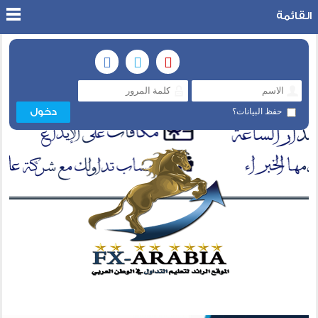
القائمة
حفظ البيانات؟