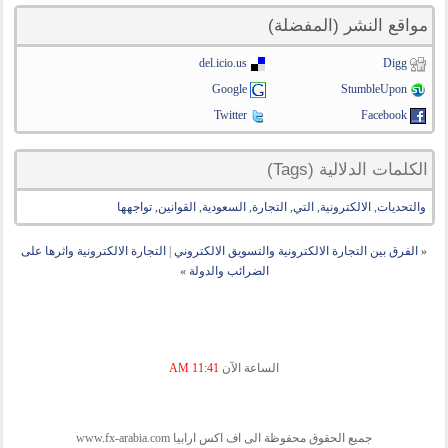
مواقع النشر (المفضلة)
del.icio.us
Digg
Google
StumbleUpon
Twitter
Facebook
الكلمات الدلالية (Tags)
والتحديات
,
الالكترونية
,
التي
,
التجارة
,
السعودية
,
القوانين
,
تواجهها
«
الفرق بين التجارة الالكترونية والتسويق الالكتروني
|
التجارة الالكترونية واثرها على
الضرائب والدولة
»
الساعة الآن
11:41 AM
جميع الحقوق محفوظة الى اف اكس ارابيا www.fx-arabia.com