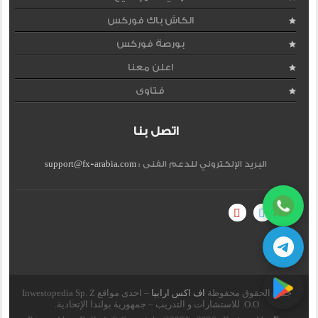
الكاش باك فوركس
بورصة فوركس
اعلن معنا
فتاوى
اتصل بنا
البريد الإلكتروني للدعم الفنى :
support@fx-arabia.com
جميع الحقوق محفوظة
اف اكس ارابيا
– احدى مواقع Inwestopedia Sp. Z
O.O. للاستشارات و التدريب – جمهورية بولندا الإتحادية.