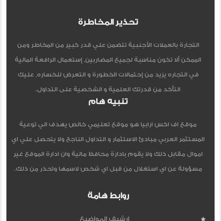
تحذير المخاطرة
التجارة بالعملات الأجنبية تتضمن علي قدر كبير من المخاطر ومن
الممكن ألا تكون مناسبة لجميع المضاربين, إستعمال الرافعة المالية
في التجاره يزيد من إحتمالات الخطورة و التعرض للخساره, عليك
التأكد من قدرتك العلمية و الشخصية على التداول.
تنبيه هام
موقع اف اكس ارابيا هو موقع تعليمي خالص يهدف الي توعية
المستثمر العربي مبادئ الاستثمار و التداول الناجح ولا يتحصل علي اي
اموال مقابل ذلك ولا يقوم بادارة محافظ مالية وان ادارة الموقع غير
مسؤولة عن اي استغلال من قبل اي شخص لاسمها وتحذر من ذلك.
روابط هامة
ارشيف المواضيع