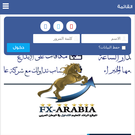
القائمة
حفظ البيانات؟