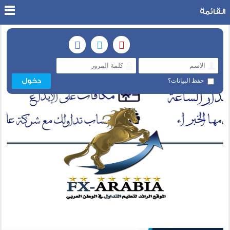
القائمة
حفظ البيانات؟