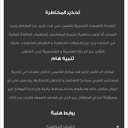
تحذير المخاطرة
التجارة بالعملات الأجنبية تتضمن علي قدر كبير من المخاطر ومن
الممكن ألا تكون مناسبة لجميع المضاربين, إستعمال الرافعة المالية
في التجاره يزيد من إحتمالات الخطورة و التعرض للخساره, عليك
التأكد من قدرتك العلمية و الشخصية على التداول.
تنبيه هام
موقع اف اكس ارابيا هو موقع تعليمي خالص يهدف الي توعية
المستثمر العربي مبادئ الاستثمار و التداول الناجح ولا يتحصل علي اي
اموال مقابل ذلك ولا يقوم بادارة محافظ مالية وان ادارة الموقع غير
مسؤولة عن اي استغلال من قبل اي شخص لاسمها وتحذر من ذلك.
روابط هامة
ارشيف المواضيع