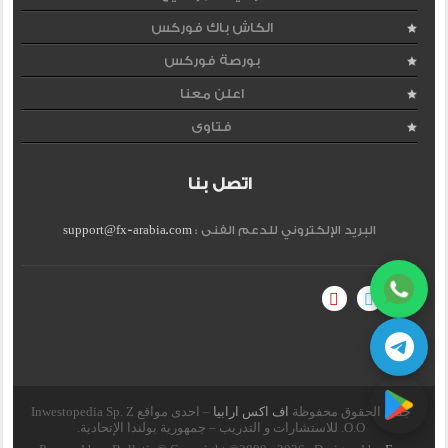
الكاش باك فوركس
بورصة فوركس
اعلن معنا
فتاوى
اتصل بنا
البريد الإلكتروني للدعم الفنى :
support@fx-arabia.com
جميع الحقوق محفوظة
اف اكس ارابيا
– احدى مواقع Inwestopedia Sp. Z
O.O. للاستشارات و التدريب – جمهورية بولندا الإتحادية.