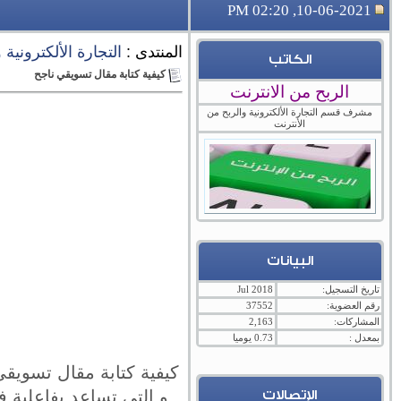
10-06-2021, 02:20 PM
المنتدى :
التجارة الألكترونية
الكاتب
كيفية كتابة مقال تسويقي ناجح
الربح من الانترنت
مشرف قسم التجارة الألكترونية والربح من
الأنترنت
البيانات
تاريخ التسجيل:
Jul 2018
رقم العضوية:
37552
المشاركات:
2,163
بمعدل :
0.73 يوميا
كيفية كتابة مقال تسويقي
و التي تساعد بفاعلية 
الإتصالات