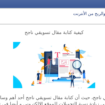
 والربح من الأنترنت
كيفية كتابة مقال تسويقي ناجح
 ناجح، حيث أن كتابة مقال تسويقي ناجح أحد أهم وسائ
في زيادة نسبة التحويلات للموقع الإلكتروني و أيضا ف