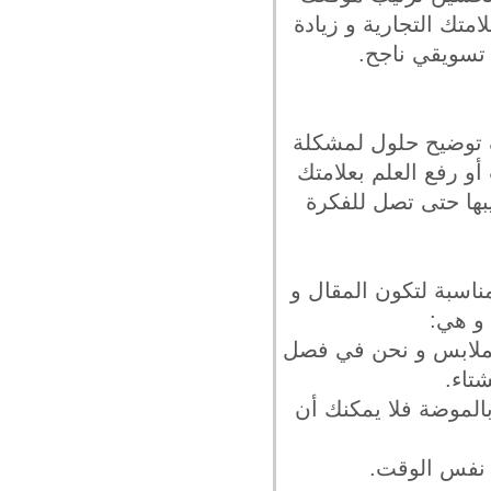
متك التجارية و زيادة
 تسويقي ناجح.
ف توضيح حلول لمشكلة
أو رفع العلم بعلامتك
يبها حتى تصل للفكرة
ناسبة لتكون المقال و
 و هي:
للملابس و نحن في فصل
تاء.
الموضة فلا يمكنك أن
 نفس الوقت.