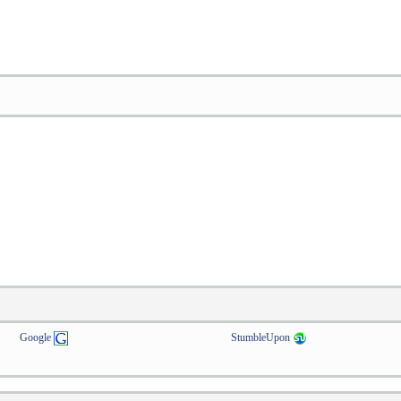
Google
StumbleUpon