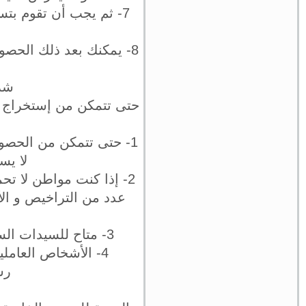
7- ثم يجب أن تقوم بت
8- يمكنك بعد ذلك الحص
شر
حتى تتمكن من إستخراج س
1- حتى تتمكن من الحص
لا يس
2- إذا كنت مواطن لا 
عدد من التراخيص و الأ
3- متاح للسيدات السعوديات الحصول على سجل تجاري إلكتروني و لكن وفقا لبعض الضوابط.
4- الأشخاص العاملين في القطاع الحكومي لا يجوز لهم الحصول على سجل تجاري إلكتروني.
رس