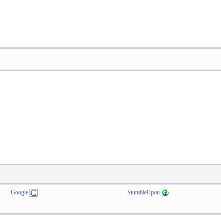
Google
StumbleUpon