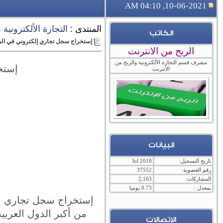
10-06-2021, 04:10 AM
المنتدى :
التجارة الألكترونية
الكاتب
إستخراج سجل تجاري إلكتروني في المم
الربح من الانترنت
مشرف قسم التجارة الألكترونية والربح من
إستخ
الأنترنت
البيانات
تاريخ التسجيل:
Jul 2018
رقم العضوية:
37552
المشاركات:
2,163
بمعدل :
0.73 يوميا
إستخراج سجل تجاري إلك
من أكبر الدول العربي
الإتصالات