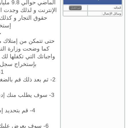
الماضي
الحالة:
الإنترنت و لذلك وجدت ال
وسائل الإتصال:
حقوق التجار و كذلك
إستخر
خ
حتى تتمكن من إمتلاك م
كما وضحت وزارة التج
واجباتك التي تكفلها لك 
بإستخراج سجل ت
1- البدء في الدخول إلى موقع الوزارة و تسجيل الدخول.
2- ثم بعد ذلك قم بالض
3- سوف يطلب منك إدخ
4- قم بتحديد إسم تجاري لمتجرك و يجب أن تتأكد أولا إذا كان هذا الإسم متاح أم لا.
6- سوف يعرض عليك إختيار مدة السجل التجاري فيمكنك أن تختار من سنة إلى خمس سنوات.