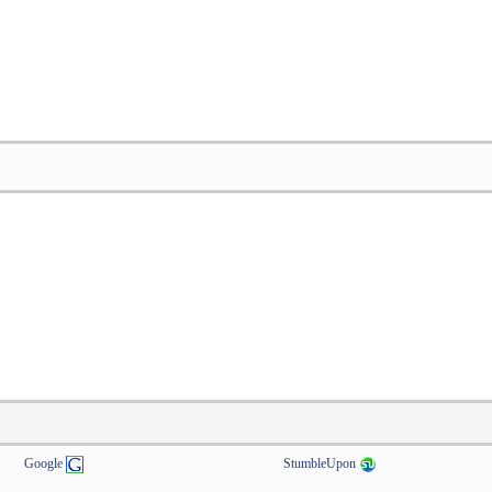
Google
StumbleUpon