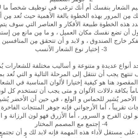
م الشعار بنفسك أم أنك ترغب في توظيف شخصاً ما لأد
ك مِن المرور بهذه الخطوة بالغة الأهمية حيث تُعد مِن
حدد هذه الخطوة طبيعة الأفكار و العناصر التي سوف يتم 
ل أن تضع نفسك مكان العميل ، و ما مِن مانع مِن إستشا
فكر خارج الصندوق ، و لابد و أن تتحقق مِن المنافسين ا
3- إختيار نوع الشعار الأنسب
جد أنواع عديدة و متنوعة و أساليب مختلفة للشعارات يُم
تنتهج يجب أن تنتقل إلى المرحلة التالية و التي تُعد ب
مقصود هنا هو كيفية إختيارا لألوان المناسبة في الشعار ،
ماماً بكافة دلالات الألوان و متى يجب أن تستخدم كل ل
لأحمر يُشير للحماس و الولع ، في حين أن الأخضر يُشير
ت تقريباً ، أما الأرجواني فإنه جوهر المنتجات الفاخرة و
 لون الفرح و السرور ، أما الأزرق فهو لون الرزانة و ا
4- إجتمع مع المصمم المختار
على مستقل لأداء هذه المهمة فإنه لابد لك و أن تجتمع