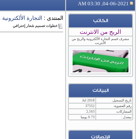
04-06-2021, 03:30 AM
المنتدى :
التجارة الألكترونية
الكاتب
خطوات تصميم شعار إحترافي
الربح من الانترنت
مشرف قسم التجارة الألكترونية والربح من
الأنترنت
البيانات
تاريخ التسجيل:
Jul 2018
رقم العضوية:
37552
المشاركات:
2,163
بمعدل :
0.73 يوميا
الإتصالات