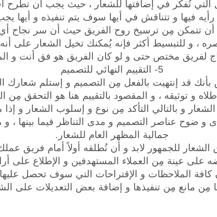
ل التي تُفكر في إضافتها للشعار ، حيث يجب أن تطرح 
أيه فيها و تتناقش في أيها سوف يتم تنفيذه و أيها يجب
و أن تتمكن مِن ترسيخ روح الفريق حيث أن سر نجاح أي 
صره ، و للتبسيط أكثر فإنه يُمكنك تخيل الشعار على أن
اج لفريق مختص حتى و لو كان الفريق هو فق أنت و ال
5- التقييم النهائي للتصميم
بأنك قد إنتهيت بالفعل مِن التصميم و إستلم شعارك ا
لاه و توثيقه ، و المقصود بالتقييم هنا هو التحقق مِن ال
شعار و بالتالي التأكد مِن نوع و إسلوب الشعار و إذا 
دى و ضوح عناصر التصميم و مدى التناظر فيما بينها ، و 
جمالية المظهر العام للشعار.
شعار للجمهور لابد و أن تُطلقه أولاً أمام فريق عملك ك
على عينة مِن العملاء المستهدفين و الإطلاع على أرائ
كافة الملاحظات و الإقتراحات التي سوف تحصل عليها ،
ا مِن مانع مِن تنفيذها و إضافة بعض التعديلات على الش