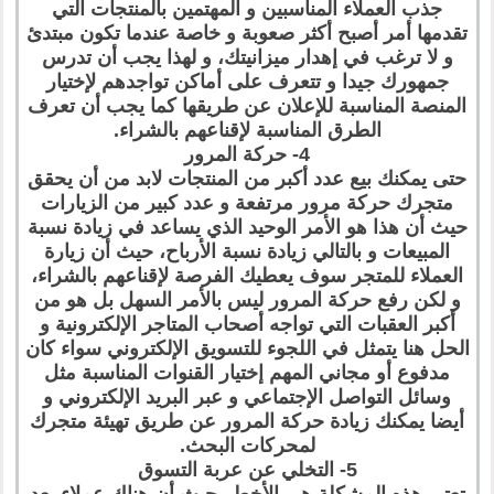
جذب العملاء المناسبين و المهتمين بالمنتجات التي
تقدمها أمر أصبح أكثر صعوبة و خاصة عندما تكون مبتدئ
و لا ترغب في إهدار ميزانيتك، و لهذا يجب أن تدرس
جمهورك جيدا و تتعرف على أماكن تواجدهم لإختيار
المنصة المناسبة للإعلان عن طريقها كما يجب أن تعرف
الطرق المناسبة لإقناعهم بالشراء.
4- حركة المرور
حتى يمكنك بيع عدد أكبر من المنتجات لابد من أن يحقق
متجرك حركة مرور مرتفعة و عدد كبير من الزيارات
حيث أن هذا هو الأمر الوحيد الذي يساعد في زيادة نسبة
المبيعات و بالتالي زيادة نسبة الأرباح، حيث أن زيارة
العملاء للمتجر سوف يعطيك الفرصة لإقناعهم بالشراء،
و لكن رفع حركة المرور ليس بالأمر السهل بل هو من
أكبر العقبات التي تواجه أصحاب المتاجر الإلكترونية و
الحل هنا يتمثل في اللجوء للتسويق الإلكتروني سواء كان
مدفوع أو مجاني المهم إختيار القنوات المناسبة مثل
وسائل التواصل الإجتماعي و عبر البريد الإلكتروني و
أيضا يمكنك زيادة حركة المرور عن طريق تهيئة متجرك
لمحركات البحث.
5- التخلي عن عربة التسوق
تعتبر هذه المشكلة هي الأخطر حيث أن هناك عملاء بعد