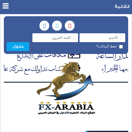
القائمة
حفظ البيانات؟