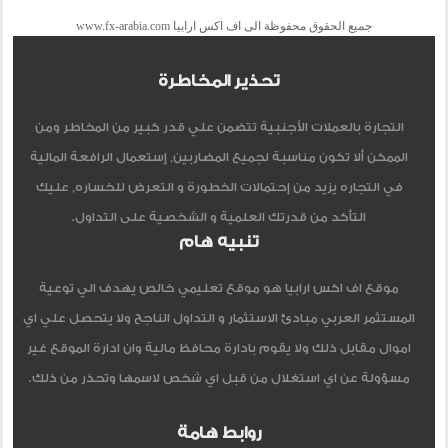
جميع الحقوق محفوظة الى اف اكس ارابيا www.fx-arabia.com
تحذير المخاطرة
التجارة بالعملات الأجنبية تتضمن علي قدر كبير من المخاطر ومن
الممكن ألا تكون مناسبة لجميع المضاربين, إستعمال الرافعة المالية
في التجاره يزيد من إحتمالات الخطورة و التعرض للخساره, عليك
التأكد من قدرتك العلمية و الشخصية على التداول.
تنبيه هام
موقع اف اكس ارابيا هو موقع تعليمي خالص يهدف الي توعية
المستثمر العربي مبادئ الاستثمار و التداول الناجح ولا يتحصل علي اي
اموال مقابل ذلك ولا يقوم بادارة محافظ مالية وان ادارة الموقع غير
مسؤولة عن اي استغلال من قبل اي شخص لاسمها وتحذر من ذلك.
روابط هامة