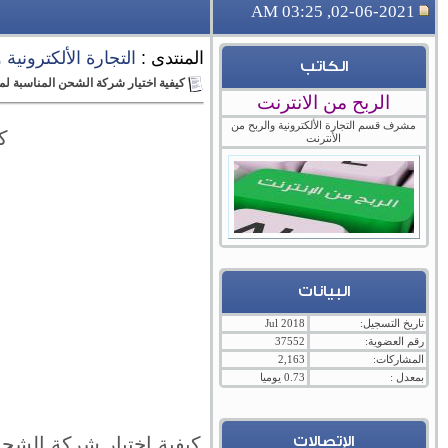
02-06-2021, 03:25 AM
المنتدى :
التجارة الألكترونية
الكاتب
كيفية اختيار شركة الشحن المناسبة لم
الربح من الانترنت
مشرف قسم التجارة الألكترونية والربح من
ك
الأنترنت
البيانات
تاريخ التسجيل:
Jul 2018
رقم العضوية:
37552
المشاركات:
2,163
بمعدل :
0.73 يوميا
الإتصالات
كيفية اختيار شركة الشح