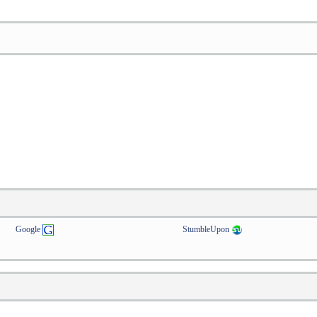
Google
StumbleUpon