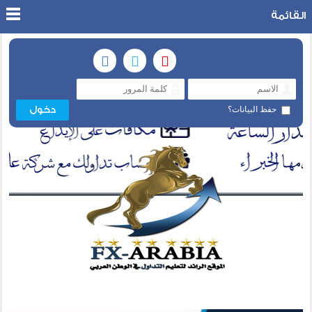
القائمة
حفظ البيانات؟