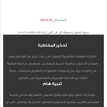
الساعة الآن
04:56 PM
جميع الحقوق محفوظة الى اف اكس ارابيا www.fx-arabia.com
تحذير المخاطرة
التجارة بالعملات الأجنبية تتضمن علي قدر كبير من المخاطر ومن
الممكن ألا تكون مناسبة لجميع المضاربين, إستعمال الرافعة المالية
في التجاره يزيد من إحتمالات الخطورة و التعرض للخساره, عليك
التأكد من قدرتك العلمية و الشخصية على التداول.
تنبيه هام
موقع اف اكس ارابيا هو موقع تعليمي خالص يهدف الي توعية
المستثمر العربي مبادئ الاستثمار و التداول الناجح ولا يتحصل علي اي