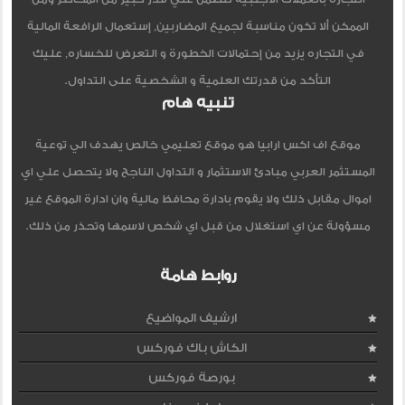
الممكن ألا تكون مناسبة لجميع المضاربين, إستعمال الرافعة المالية
في التجاره يزيد من إحتمالات الخطورة و التعرض للخساره, عليك
التأكد من قدرتك العلمية و الشخصية على التداول.
تنبيه هام
موقع اف اكس ارابيا هو موقع تعليمي خالص يهدف الي توعية
المستثمر العربي مبادئ الاستثمار و التداول الناجح ولا يتحصل علي اي
اموال مقابل ذلك ولا يقوم بادارة محافظ مالية وان ادارة الموقع غير
مسؤولة عن اي استغلال من قبل اي شخص لاسمها وتحذر من ذلك.
روابط هامة
ارشيف المواضيع
الكاش باك فوركس
بورصة فوركس