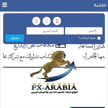
القائمة
حفظ البيانات؟