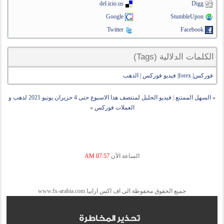
del.icio.us
Digg
Google
StumbleUpon
Twitter
Facebook
الكلمات الدلالية (Tags)
فوركس| forex| فيديو فوركس | الذهب
«
السهل الممتنع
|
فيديو الحليل لمنتصف هذا الاسبوع حتى 4 حزيران يونيو 2021 لذهب و
العملات فوركس
»
الساعة الآن
07:57 AM
جميع الحقوق محفوظة الى اف اكس ارابيا www.fx-arabia.com
تحذير المخاطرة