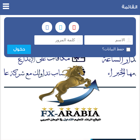
القائمة
حفظ البيانات؟