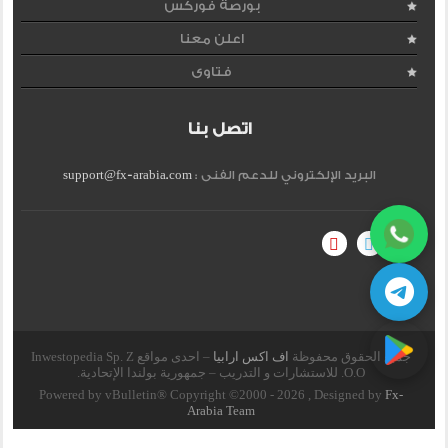
بورصة فوركس
اعلن معنا
فتاوى
اتصل بنا
البريد الإلكتروني للدعم الفنى :
support@fx-arabia.com
جميع الحقوق محفوظة
اف اكس ارابيا
– احدى مواقع Inwestopedia Sp. Z
O.O. للاستشارات و التدريب – جمهورية بولندا الإتحادية.
Powered by vBulletin® Copyright ©2000 - 2026 , Designed by
Fx-
Arabia Team