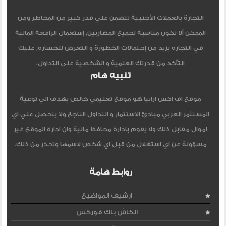
التجارة بالعملات الأجنبية تتضمن علي قدر كبير من المخاطر ومن
الممكن ألا تكون مناسبة لجميع المضاربين, إستعمال الرافعة المالية
في التجاره يزيد من إحتمالات الخطورة و التعرض للخساره, عليك
التأكد من قدرتك العلمية و الشخصية على التداول.
تنبيه هام
موقع اف اكس ارابيا هو موقع تعليمي خالص يهدف الي توعية
المستثمر العربي مبادئ الاستثمار و التداول الناجح ولا يتحصل علي اي
اموال مقابل ذلك ولا يقوم بادارة محافظ مالية وان ادارة الموقع غير
مسؤولة عن اي استغلال من قبل اي شخص لاسمها وتحذر من ذلك.
روابط هامة
ارشيف المواضيع
الكاش باك فوركس