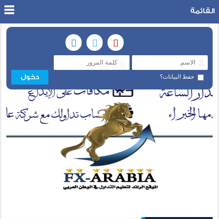
القائمة
حفظ البيانات؟