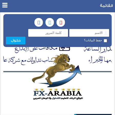
القائمة
حفظ البيانات؟