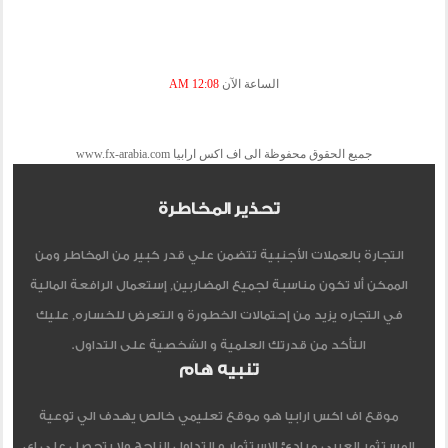
الساعة الآن
12:08 AM
جميع الحقوق محفوظة الى اف اكس ارابيا www.fx-arabia.com
تحذير المخاطرة
التجارة بالعملات الأجنبية تتضمن علي قدر كبير من المخاطر ومن
الممكن ألا تكون مناسبة لجميع المضاربين, إستعمال الرافعة المالية
في التجاره يزيد من إحتمالات الخطورة و التعرض للخساره, عليك
التأكد من قدرتك العلمية و الشخصية على التداول.
تنبيه هام
موقع اف اكس ارابيا هو موقع تعليمي خالص يهدف الي توعية
المستثمر العربي مبادئ الاستثمار و التداول الناجح ولا يتحصل علي اي