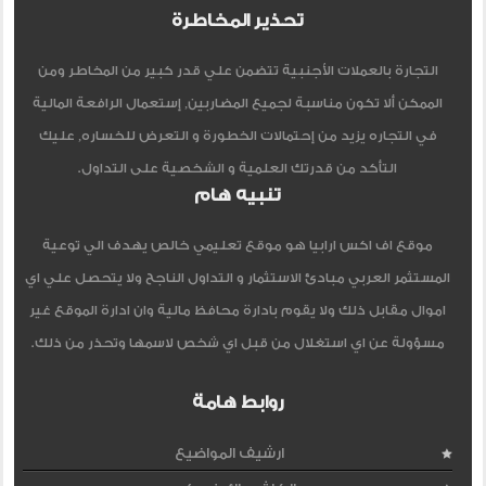
تحذير المخاطرة
التجارة بالعملات الأجنبية تتضمن علي قدر كبير من المخاطر ومن
الممكن ألا تكون مناسبة لجميع المضاربين, إستعمال الرافعة المالية
في التجاره يزيد من إحتمالات الخطورة و التعرض للخساره, عليك
التأكد من قدرتك العلمية و الشخصية على التداول.
تنبيه هام
موقع اف اكس ارابيا هو موقع تعليمي خالص يهدف الي توعية
المستثمر العربي مبادئ الاستثمار و التداول الناجح ولا يتحصل علي اي
اموال مقابل ذلك ولا يقوم بادارة محافظ مالية وان ادارة الموقع غير
مسؤولة عن اي استغلال من قبل اي شخص لاسمها وتحذر من ذلك.
روابط هامة
ارشيف المواضيع