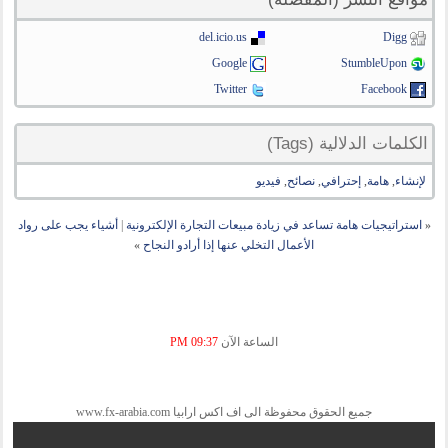
del.icio.us
Digg
Google
StumbleUpon
Twitter
Facebook
الكلمات الدلالية (Tags)
لإنشاء
,
هامة
,
إحترافي
,
نصائح
,
فيديو
«
استراتيجيات هامة تساعد في زيادة مبيعات التجارة الإلكترونية
|
أشياء يجب على رواد
الأعمال التخلي عنها إذا أرادو النجاح
»
الساعة الآن
09:37 PM
جميع الحقوق محفوظة الى اف اكس ارابيا www.fx-arabia.com