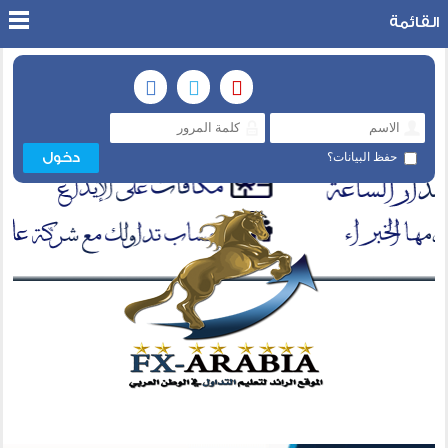
القائمة
حفظ البيانات؟