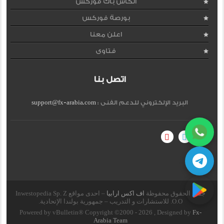
الكاش باك فوركس
بورصة فوركس
اعلن معنا
فتاوى
اتصل بنا
البريد الإلكتروني للدعم الفنى :
support@fx-arabia.com
جميع الحقوق محفوظة
اف اكس ارابيا
– احدى مواقع Inwestopedia Sp. Z
O.O. للاستشارات و التدريب – جمهورية بولندا الإتحادية.
Powered by vBulletin® Copyright ©2000 - 2026 , Designed by
Fx-
Arabia Team