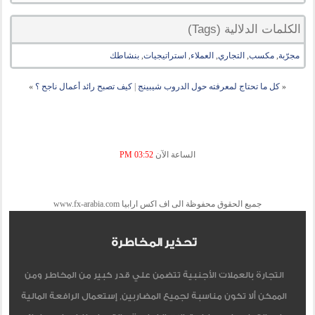
الكلمات الدلالية (Tags)
مجرّبة
,
مكسب
,
التجاري
,
العملاء
,
استراتيجيات
,
بنشاطك
«
كل ما تحتاج لمعرفته حول الدروب شيبينج
|
كيف تصبح رائد أعمال ناجح ؟
»
الساعة الآن
03:52 PM
جميع الحقوق محفوظة الى اف اكس ارابيا www.fx-arabia.com
تحذير المخاطرة
التجارة بالعملات الأجنبية تتضمن علي قدر كبير من المخاطر ومن
الممكن ألا تكون مناسبة لجميع المضاربين, إستعمال الرافعة المالية