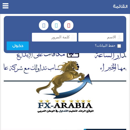
القائمة
حفظ البيانات؟