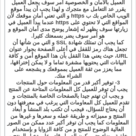
العميل بالأمان و الخصوصية أمر سوف يجعل العميل
يقرر عد التعامل مع متجرك و لهذا يجب أن يبدأ موقع
الويب الخاص بك ب https و التي تعني أمان موقعك لأن
المواقع التي لا تحتوي على https عندما يبدأ العميل في
زيارتها سوف يظهر له إشعار يوضح مدى أمان الموقع و
هو أمر سوف يضر بسمعتك كثيرا.
كما يجب أن تمتلك شهادة SSL و التي من شأنها أن
تجعل هناك رمز للقفل في أعلى الصفحة بجوار عنوان
URL، حيث يعني هذا القفل بأن هذا الموقع أمن و كافة
البيانات التي يحتويها مشفرة تماما و لا يمكن إختراقها،
مما يعزز من ثقة العميل بمموقعك و يشجعه على
الشراء منك.
3- توفير أكبر قدر من المعلومات حول المنتجات
يجب أن توفر للعميل كل المعلومات المتاحة عن المنتج
و يجب أن تهتم جيدا بالصفحات الخاصة بالمنتجات و
تقدم للعميل كل المعاومات التي يرغب في معرفتها دون
أن يحتاج للسؤال، فيجب أن تكتب بلد المنشأ و أبعاد
المنتج و مميزاته و طريقة عمله و سعرها و غيرها من
المعلومات كما يجب أن توفر أكبر عدد ممكن من الصور
العالية الوضوح للمنتج و من كافة الزوايا و بإستخدام
خلفية بيضاء حتى يكون العميل قادر على تخيل المنتج و