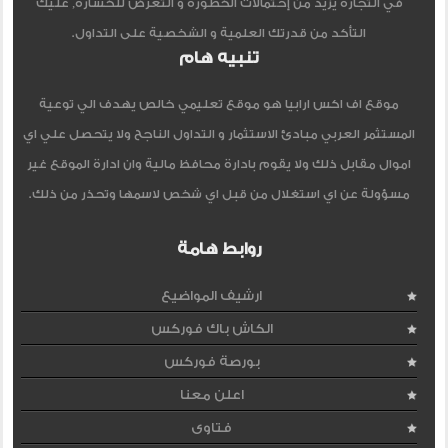
في التجاره يزيد من إحتمالات الخطورة و التعرض للخساره, عليك
التأكد من قدرتك العلمية و الشخصية على التداول.
تنبيه هام
موقع اف اكس ارابيا هو موقع تعليمي خالص يهدف الي توعية
المستثمر العربي مبادئ الاستثمار و التداول الناجح ولا يتحصل علي اي
اموال مقابل ذلك ولا يقوم بادارة محافظ مالية وان ادارة الموقع غير
مسؤولة عن اي استغلال من قبل اي شخص لاسمها وتحذر من ذلك.
روابط هامة
ارشيف المواضيع
الكاش باك فوركس
بورصة فوركس
اعلن معنا
فتاوى