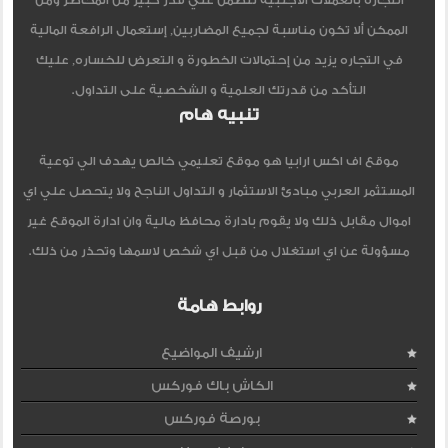
التجارة بالعملات الأجنبية تتضمن علي قدر كبير من المخاطر ومن
الممكن ألا تكون مناسبة لجميع المضاربين, إستعمال الرافعة المالية
في التجاره يزيد من إحتمالات الخطورة و التعرض للخساره, عليك
التأكد من قدرتك العلمية و الشخصية على التداول.
تنبيه هام
موقع اف اكس ارابيا هو موقع تعليمي خالص يهدف الي توعية
المستثمر العربي مبادئ الاستثمار و التداول الناجح ولا يتحصل علي اي
اموال مقابل ذلك ولا يقوم بادارة محافظ مالية وان ادارة الموقع غير
مسؤولة عن اي استغلال من قبل اي شخص لاسمها وتحذر من ذلك.
روابط هامة
ارشيف المواضيع
الكاش باك فوركس
بورصة فوركس