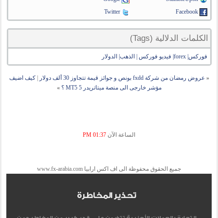
Twitter
Facebook
الكلمات الدلالية (Tags)
فوركس| forex| فيديو فوركس | الذهب| الدولار
«
عروض رمضان من شركة fxdd بونص و جوائز قيمة تتجاوز 30 ألف دولار
|
كيف اضيف
مؤشر خارجى الى منصة ميتاتريدر 5 MT5 ؟
»
الساعة الآن
01:37 PM
جميع الحقوق محفوظة الى اف اكس ارابيا www.fx-arabia.com
تحذير المخاطرة