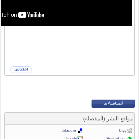
مواقع النشر (المفضلة)
del.icio.us
Digg
Google
StumbleUpon