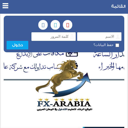
القائمة
حفظ البيانات؟