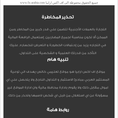
جميع الحقوق محفوظة الى اف اكس ارابيا www.fx-arabia.com
تحذير المخاطرة
التجارة بالعملات الأجنبية تتضمن علي قدر كبير من المخاطر ومن
الممكن ألا تكون مناسبة لجميع المضاربين, إستعمال الرافعة المالية
في التجاره يزيد من إحتمالات الخطورة و التعرض للخساره, عليك
التأكد من قدرتك العلمية و الشخصية على التداول.
تنبيه هام
موقع اف اكس ارابيا هو موقع تعليمي خالص يهدف الي توعية
المستثمر العربي مبادئ الاستثمار و التداول الناجح ولا يتحصل علي اي
اموال مقابل ذلك ولا يقوم بادارة محافظ مالية وان ادارة الموقع غير
مسؤولة عن اي استغلال من قبل اي شخص لاسمها وتحذر من ذلك.
روابط هامة