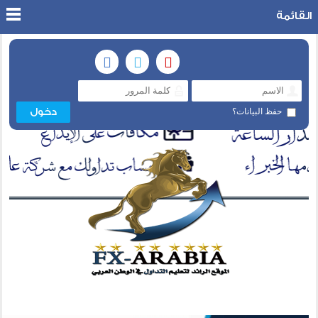
القائمة
حفظ البيانات؟