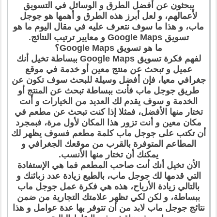
يبحثون عن أفضل الطرق و الوسائل في التسويق
لأعمالهم، و لعل أبرز هذه الطرق و أهمها هو جوجل
ماب، و هذا ما سوف نتعرف عليه في مقال اليوم ما هو
تسويق Google Maps و معايير ترتيب النتائج.
ما هو تسويق Google Maps؟
لفهم فكرة تسويق Google Maps ببساطة تخيل أنك
عميل و تبحث عن منتج معين أو خدمة في موقع
جغرافي معيا، فإن أفضل وسيلة للبحث سوف تكون عن
طريق جوجل ماب فأنت ببساطة تبحث عن المنتج أو
الخدمة و سوف يقدم لك العديد من الخيارات و أنت
تختار منها الأفضل، فمثلا إذا كنت تبحث عن مطعم في
مكان معين و أنت تزور هذا المكان لأول مرة، فبمجرد
أن تكتب على جوجل ماب كلمة مطعم فسوف يظهر لك
المطاعم المتوفرة بالقرب من موقعك الجغرافي و
يمكنك أن تختار منها الأنسب.
الأن تخيل أنك أنت صاحب المطعم فما هي الإستفادة
التي قدمها لك جوجل ماب، بالطبع زيادة عدد زبائنك و
بالتالي زيادة الأرباح، هذه هي فكرة عمل جوجل ماب
ببساطة، و لكن لكي تظهر علامتك التجارية من ضمن
نتائج جوجل ماب لابد من أن تتوفر بها عدة عوامل و هذا