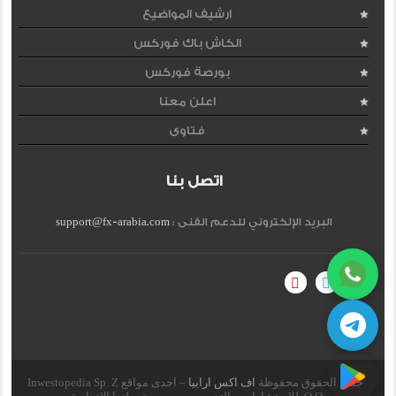
ارشيف المواضيع
الكاش باك فوركس
بورصة فوركس
اعلن معنا
فتاوى
اتصل بنا
البريد الإلكتروني للدعم الفنى :
support@fx-arabia.com
جميع الحقوق محفوظة
اف اكس ارابيا
– احدى مواقع Inwestopedia Sp. Z