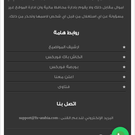
اموال مقابل ذلك ولا يقوم بادارة محافظ مالية وان ادارة الموقع غير
مسؤولة عن اي استغلال من قبل اي شخص لاسمها وتحذر من ذلك.
روابط هامة
ارشيف المواضيع
الكاش باك فوركس
بورصة فوركس
اعلن معنا
فتاوى
اتصل بنا
البريد الإلكتروني للدعم الفنى :
support@fx-arabia.com