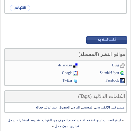
مواقع النشر (المفضلة)
del.icio.us
Digg
Google
StumbleUpon
Twitter
Facebook
الكلمات الدلالية (Tags)
مشتركي
,
الإلكتروني
,
المسجد
,
التردد
,
الحصول
,
تساعدك
,
فعالة
«
استراتيجيات تسويقية فعالة لاستخدام الخوف من الفوات
|
شروط استخراج سجل
تجاري بدون محل
»