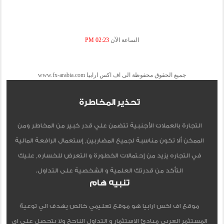
الساعة الآن
02:23 PM
جميع الحقوق محفوظة الى اف اكس ارابيا www.fx-arabia.com
تحذير المخاطرة
التجارة بالعملات الأجنبية تتضمن علي قدر كبير من المخاطر ومن
الممكن ألا تكون مناسبة لجميع المضاربين, إستعمال الرافعة المالية
في التجاره يزيد من إحتمالات الخطورة و التعرض للخساره, عليك
التأكد من قدرتك العلمية و الشخصية على التداول.
تنبيه هام
موقع اف اكس ارابيا هو موقع تعليمي خالص يهدف الي توعية
المستثمر العربي مبادئ الاستثمار و التداول الناجح ولا يتحصل علي اي