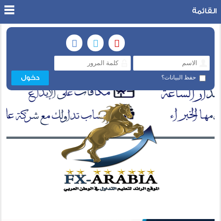
القائمة
حفظ البيانات؟