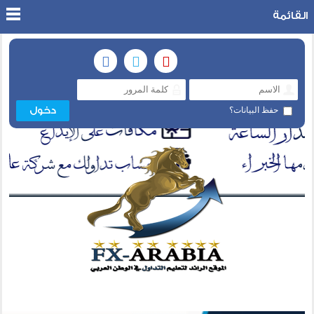
القائمة
حفظ البيانات؟