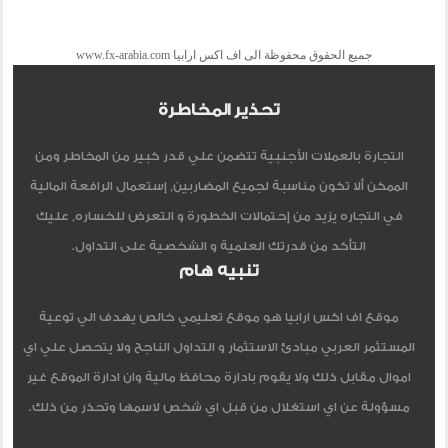
جميع الحقوق محفوظة الى اف اكس ارابيا www.fx-arabia.com
تحذير المخاطرة
التجارة بالعملات الأجنبية تتضمن علي قدر كبير من المخاطر ومن
الممكن ألا تكون مناسبة لجميع المضاربين, إستعمال الرافعة المالية
في التجاره يزيد من إحتمالات الخطورة و التعرض للخساره, عليك
التأكد من قدرتك العلمية و الشخصية على التداول.
تنبيه هام
موقع اف اكس ارابيا هو موقع تعليمي خالص يهدف الي توعية
المستثمر العربي مبادئ الاستثمار و التداول الناجح ولا يتحصل علي اي
اموال مقابل ذلك ولا يقوم بادارة محافظ مالية وان ادارة الموقع غير
مسؤولة عن اي استغلال من قبل اي شخص لاسمها وتحذر من ذلك.