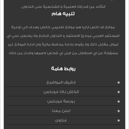
التأكد من قدرتك العلمية و الشخصية على التداول.
تنبيه هام
موقع اف اكس ارابيا هو موقع تعليمي خالص يهدف الي توعية
المستثمر العربي مبادئ الاستثمار و التداول الناجح ولا يتحصل علي اي
اموال مقابل ذلك ولا يقوم بادارة محافظ مالية وان ادارة الموقع غير
مسؤولة عن اي استغلال من قبل اي شخص لاسمها وتحذر من ذلك.
روابط هامة
ارشيف المواضيع
الكاش باك فوركس
بورصة فوركس
اعلن معنا
فتاوى