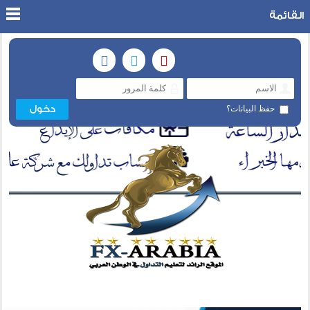
القائمة
حفظ البيانات؟