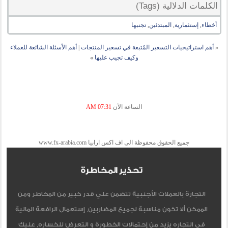
الكلمات الدلالية (Tags)
أخطاء
,
إستثمارية
,
المبتدئين
,
تجنبها
«
أهم استراتيجيات التسعير المُتبعة في تسعير المنتجات
|
أهم الأسئلة الشائعة للعملاء
وكيف تجيب عليها
»
الساعة الآن
07:31 AM
جميع الحقوق محفوظة الى اف اكس ارابيا www.fx-arabia.com
تحذير المخاطرة
التجارة بالعملات الأجنبية تتضمن علي قدر كبير من المخاطر ومن
الممكن ألا تكون مناسبة لجميع المضاربين, إستعمال الرافعة المالية
في التجاره يزيد من إحتمالات الخطورة و التعرض للخساره, عليك