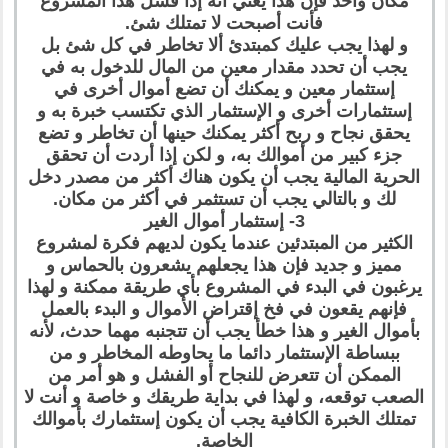
مكان واحد فإن هذا يعني أنه إذا فشل هذا المشروع
فأنت أصبحت لا تمتلك شئ.
و لهذا يجب عليك كمبتدئ ألا تخاطر في كل شئ بل
يجب أن تحدد مقدار معين من المال للدخول به في
إستثمار معين و يمكنك أن تضع أموال أخرى في
إستثمارات أخرى و الإستثمار الذي تكتسب خبرة به و
يحقق نجاح و ربح أكثر يمكنك حينها أن تخاطر و تضع
جزء كبير من أموالك به، و لكن إذا أردت أن تحقق
الحرية المالية يجب أن يكون هناك أكثر من مصدر دخل
لك و بالتالي يجب أن تستثمر في أكثر من مكان.
3- إستثمار أموال الغير
الكثير من المبتدئين عندما يكون لديهم فكرة لمشروع
مميز و جديد فإن هذا يجعلهم يشعرون بالحماس و
يرغبون في البدء في المشروع بأي طريقة ممكنة و لهذا
فإنهم يقعون في فخ إقتراض الأموال و البدء بالعمل
بأموال الغير و هذا خطأ يجب أن تتجنبه مهما حدث، لأنه
ببساطة الإستثمار دائما ما يحاوطه المخاطر و من
الممكن أن تتعرض للنجاح أو الفشل و هو أمر من
الصعب توقعه، و لهذا في بداية طريقك و خاصة و أنت لا
تمتلك الخبرة الكافية يجب أن يكون إستثمارك بأموالك
الخاصة.