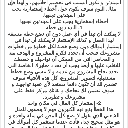
المبتدئن و تكون السبب في تحطيم أحلامهم، و لهذا فإن
مقال اليوم سوف يكون حول أخطاء إستثمارية يجب
على المبتدئين تجنبها.
أخطاء إستثمارية يجب على المبتدئين تجنبها
1- البدء دون خطة
لا يمكنك أن تبدأ في أي عمل دون أن تضع خطة مسبقة
لهذا العمل و كذلك الإستثمار لا يمكنك أن تبدأ في
إستثمار أموالك دون وضع خطة لكل خطوة من خطوات
مشروعك فيجب أن تحدد فكرة المشروع و الهدف منه
و المخاطر التي من الممكن أن تواجهك و خططك
للتغلب عليها و أيضا يجب أن تحدد معايرك الخاصة التي
تحدد نجاح المشروع من عدمه و لا تنسى وضع خطط
مستقبلية لتطوير المشروع، كل هذه الأشياء سوف
تضمن لك أن تكون دائما مستعد لأي عقبة تواجهك و
سوف تضمن لك نجاحك و بقائك مركز فقط على
مشروعك و تطويره.
2- إستثمار كل المال في مكان واحد
هذا الخطأ يقع فيه الكثيرون فهم لا ينصتون للمثل
الشعبي الذي يقول لا تضع كل البيض في سلة واحدة و
هو مثل صحيح جدا، فأنت عندما تستثمر كل أموالك في