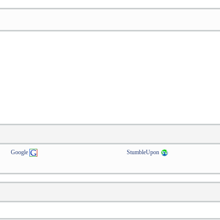
Google
StumbleUpon