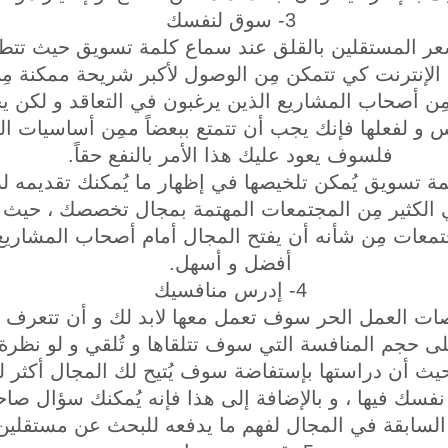
3- سوق لنفسك
يشعر المستقلين بالقلق عند سماع كلمة تسويق حيث تتطل
الإنترنت كي تتمكن مِن الوصول لأكبر شريحة ممكنة مِن
ر مِن أصحاب المشاريع الذين يرغبون في التعاقد و لكن
 و لفعلها فإنك يجب أن تتمتع ببعضاً ممِن أساسيات ال
فلسوف يعود عليك هذا الأمر بالنفع حقاً.
لمة تسويق يُمكن تلخيصها في إظهار ما يُمكنك تقديمه 
الكثير مِن المجتمعات المهتمة بمجال تخصصك ، حيث أ
تمعات مِن شأنه أن يفتح المجال أمام أصحاب المشاري
أفضل و أسهل.
4- إدرس منافسيك
منصات العمل الحر سوف تعمل معها لابد لك و أن تتعرف 
على حجم المنافسة التي سوف تتلقاها و تُلقي و لو نظر
ا حيث أن دراستها بإستفاضة سوف يُتيح لك المجال أكثر 
سك فيها ، و بالإضافة إلى هذا فإنه يُمكنك سؤال صا
لسابقة في المجال لفهم ما يدفعه للبحث عن مستقلين