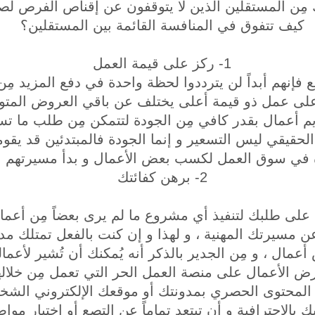
مِن المستقلين الذين لا يتوقفون عن إقناص الفرص لص
كيف تتفوق في المنافسة القائمة بين المستقلين؟
1- ركز على قيمة العمل
 فإنهم أبداً لن يترددوا لحظة واحدة في دفع المزيد مِن
 عمل ذو قيمة أعلى يختلف عن باقي العروض المتوفرة
يم أعمال بقدر كافي مِن الجودة لتتمكن مِن طلب ما تس
لحقيقي ليس التسعير و إنما الجودة فالمبتدئين قد يقوم
 في سوق العمل لكسب بعض الأعمال و بدأ مسيرتهم ال
2- برهن كفائتك
 على طلبك لتنفيذ أي مشروع ما لم يرى بعضاً مِن أعما
عن مسيرتك المهنية ، و لهذا و إن كنت بالفعل تمتلك مد
مال ، و مِن الجدير بالذكر أنه يُمكنك أن تُشير لأعم
ض الأعمال على منصة العمل الحر التي تعمل مِن خلاله
المحتوى الحصري بمدونتك أو موقعك الإلكتروني الشخص
ك بالإحترافية و أن تبتعد تماماً عن التصع أو إختيار موا