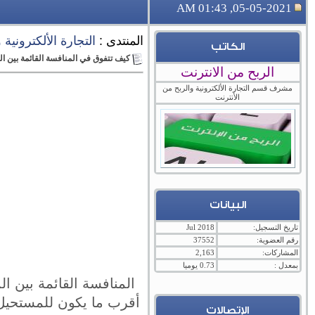
05-05-2021, 01:43 AM
المنتدى :
التجارة الألكترونية
الكاتب
كيف تتفوق في المنافسة القائمة بين ا
الربح من الانترنت
مشرف قسم التجارة الألكترونية والربح من
الأنترنت
البيانات
تاريخ التسجيل:
Jul 2018
رقم العضوية:
37552
المشاركات:
2,163
بمعدل :
0.73 يوميا
المنافسة القائمة بين ا
أقرب ما يكون للمستحيل 
الإتصالات