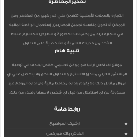
تحذير المخاطرة
التجارة بالعملات الأجنبية تتضمن علي قدر كبير من المخاطر ومن
الممكن ألا تكون مناسبة لجميع المضاربين, إستعمال الرافعة المالية
في التجاره يزيد من إحتمالات الخطورة و التعرض للخساره, عليك
التأكد من قدرتك العلمية و الشخصية على التداول.
تنبيه هام
موقع اف اكس ارابيا هو موقع تعليمي خالص يهدف الي توعية
المستثمر العربي مبادئ الاستثمار و التداول الناجح ولا يتحصل علي اي
اموال مقابل ذلك ولا يقوم بادارة محافظ مالية وان ادارة الموقع غير
مسؤولة عن اي استغلال من قبل اي شخص لاسمها وتحذر من ذلك.
روابط هامة
ارشيف المواضيع
الكاش باك فوركس