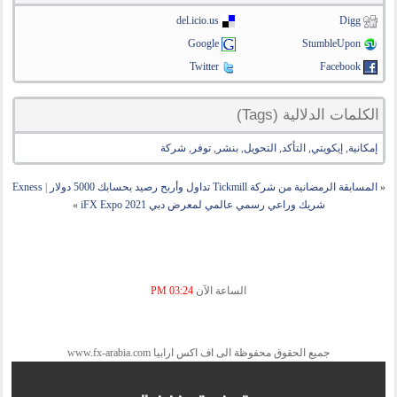
del.icio.us
Digg
Google
StumbleUpon
Twitter
Facebook
الكلمات الدلالية (Tags)
إمكانية
,
إيكويتي
,
التأكد
,
التحويل
,
بنشر
,
توفر
,
شركة
«
المسابقة الرمضانية من شركة Tickmill تداول وأربح رصيد بحسابك 5000 دولار
|
Exness
شريك وراعي رسمي عالمي لمعرض دبي iFX Expo 2021
»
الساعة الآن
03:24 PM
جميع الحقوق محفوظة الى اف اكس ارابيا www.fx-arabia.com