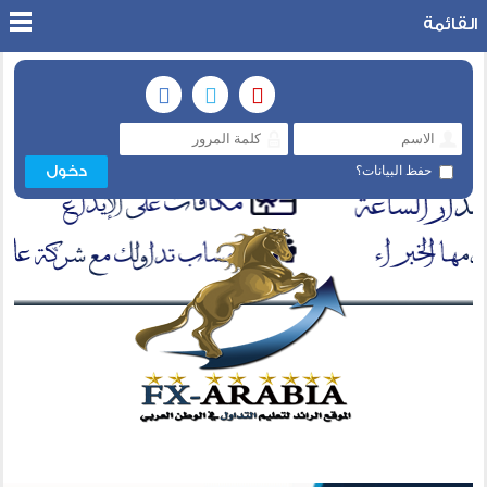
القائمة
حفظ البيانات؟