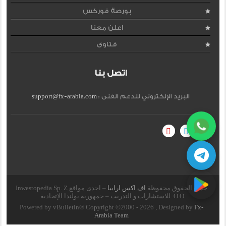
بورصة فوركس
اعلن معنا
فتاوى
اتصل بنا
البريد الإلكتروني للدعم الفنى :
support@fx-arabia.com
جميع الحقوق محفوظة
اف اكس ارابيا
– احدى مواقع Inwestopedia Sp. Z
O.O. للاستشارات و التدريب – جمهورية بولندا الإتحادية.
Powered by vBulletin® Copyright ©2000 - 2026 , Designed by
Fx-
Arabia Team