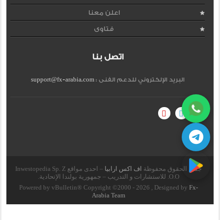
اعلن معنا
فتاوى
اتصل بنا
البريد الإلكتروني للدعم الفنى :
support@fx-arabia.com
جميع الحقوق محفوظة
اف اكس ارابيا
– احدى مواقع Inwestopedia Sp. Z
O.O. للاستشارات و التدريب – جمهورية بولندا الإتحادية.
Powered by vBulletin® Copyright ©2000 - 2026 , Designed by
Fx-
Arabia Team