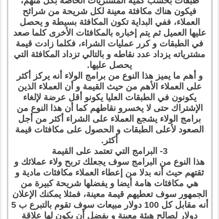
طبقات بحسب كمية المشتريات الخاصة بكل منهم،
فيكون هناك مكافئة معينة لكل شريحة من شرائح
العملاء، ففي البداية تكون المكافئة بسيطة و يحصل
عليها العميل ثم يتم إخباره بالمكافئات الأخرى كلما صعد
في الطبقات و كرر عمليات الشراء، فكلما زادت قيمة
مشترياته يزداد عدد نقاطه و بالتالي تزداد المكافئة التي
يحصل عليها.
و أهم ما يميز هذا النوع من برامج الولاء أنه يركز أكثر
على العملاء الأهم من حيث القيمة و أن العملاء الذين
يكونون في الطبقات العليا يكونو أقل عرضة لإلغاء
الإشتراك حتى لا يخسرو نقاطهم كما أن هذا النوع من
برامج الولاء يشجع العملاء على الشراء أكثر من أجل
الصعود لأعلى الطبقات و الحصول على مكافئات قيمة
أكثر.
3- البرامج التي تعتمد على القيمة
هذا النوع من البرامج سوف يجعلك تربح ولاء عملائك و
ثقتهم حيث أنه بدلا من إعطاء العملاء مكافئات مادية و
هي مكافئات هامة أيضا و يفضلها شريحة كبيرة من
الجمهور سوف تعطيهم قيمة معينة، فمثلا يمكنك الإعلان
أنه مقابل كل 100 دولار مبيعات سوف تقوم بالتبرع ب 5
دولار لصالح هيئة معينة و يفضل أن يكون لها علاقة