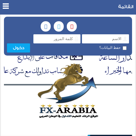
القائمة
حفظ البيانات؟