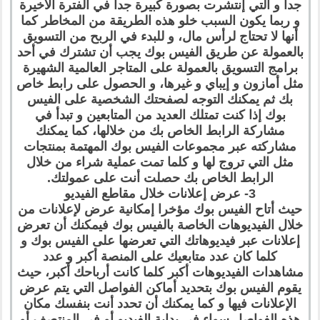
جدا و التي إنتشرت بصورة كبيرة جدا في الفترة الأخيرة
و ربما يكون السبب خلو هذه الطريقة من المخاطر كما
أنها لا تحتاج لرأس مال، و للبدء في الربح من التسويق
بالعمولة عن طريق الفيس بوك يجب أن تشترك في أحد
برامج التسويق بالعمولة على المتاجر العالمية الشهيرة
مثل أمازون و إيباي و غيرها، و الحصول على رابط خاص
بك ثم يمكنك التوجه لصفحتك الشخصية على الفيس
بوك إذا كنت تمتلك العديد من المتابعين و تبدأ في
مشاركة الرابط الخاص بك من خلالها، كما يمكنك
مشاركته عبر مجموعات الفيس بوك المهتمة بمنتجات
مثل التي تروج لها و كلما تمت عملية شراء من خلال
الرابط الخاص بك حصلت أنت على عمولتك.
3- عرض إعلانات خلال مقاطع الفيديو
حيث أتاح الفيس بوك مؤخرا إمكانية عرض لإعلانات من
خلال الفيديوهات الخاصة بالفيس بوك فيمكنك أن تعرض
إعلانات عبر فيديوهاتك التي تعرضها على الفيس بوك و
كلما كان عدد متابعيك على المنصة أكبر و عدد
مشاهدات الفيديوهات أكبر كلما كانت أرباحك أكبر، حيث
يقوم الفيس بوك بتحديد أماكن الفواصل التي يتم عرض
الإعلانات فيها و كما يمكنك أن تحدد أنت بنفسك مكان
هذه الفواصل سواء في بداية الفيديو أو في المنتصف أو