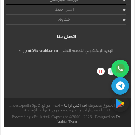
اعلن معنا
فتاوى
اتصل بنا
البريد الإلكتروني للدعم الفنى :
support@fx-arabia.com
جميع الحقوق محفوظة
اف اكس ارابيا
– احدى مواقع Inwestopedia Sp. Z
O.O. للاستشارات و التدريب – جمهورية بولندا الإتحادية.
Powered by vBulletin® Copyright ©2000 - 2026 , Designed by
Fx-
Arabia Team