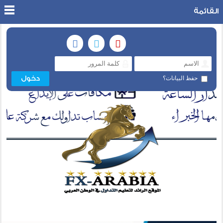
القائمة
حفظ البيانات؟