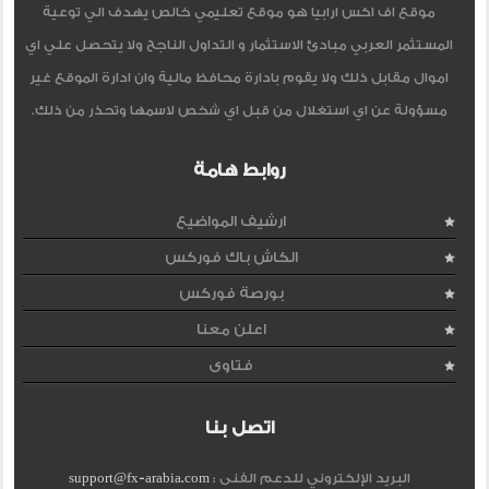
موقع اف اكس ارابيا هو موقع تعليمي خالص يهدف الي توعية
المستثمر العربي مبادئ الاستثمار و التداول الناجح ولا يتحصل علي اي
اموال مقابل ذلك ولا يقوم بادارة محافظ مالية وان ادارة الموقع غير
مسؤولة عن اي استغلال من قبل اي شخص لاسمها وتحذر من ذلك.
روابط هامة
ارشيف المواضيع
الكاش باك فوركس
بورصة فوركس
اعلن معنا
فتاوى
اتصل بنا
البريد الإلكتروني للدعم الفنى :
support@fx-arabia.com