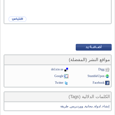
مواقع النشر (المفضلة)
del.icio.us
Digg
Google
StumbleUpon
Twitter
Facebook
الكلمات الدلالية (Tags)
إنشاء
,
لدولة
,
مجانية
,
ووردبريس
,
طريقة