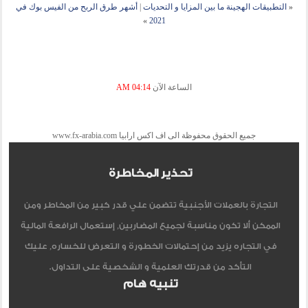
«
التطبيقات الهجينة ما بين المزايا و التحديات
|
أشهر طرق الربح من الفيس بوك في
»
2021
الساعة الآن
04:14 AM
جميع الحقوق محفوظة الى اف اكس ارابيا www.fx-arabia.com
تحذير المخاطرة
التجارة بالعملات الأجنبية تتضمن علي قدر كبير من المخاطر ومن
الممكن ألا تكون مناسبة لجميع المضاربين, إستعمال الرافعة المالية
في التجاره يزيد من إحتمالات الخطورة و التعرض للخساره, عليك
التأكد من قدرتك العلمية و الشخصية على التداول.
تنبيه هام