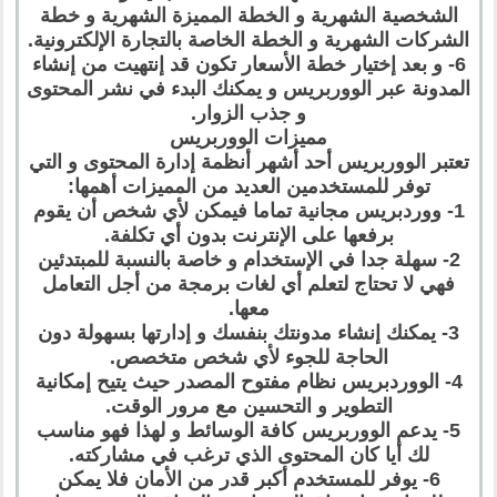
الشخصية الشهرية و الخطة المميزة الشهرية و خطة
الشركات الشهرية و الخطة الخاصة بالتجارة الإلكترونية.
6- و بعد إختيار خطة الأسعار تكون قد إنتهيت من إنشاء
المدونة عبر الووربريس و يمكنك البدء في نشر المحتوى
و جذب الزوار.
مميزات الووربريس
تعتبر الووربريس أحد أشهر أنظمة إدارة المحتوى و التي
توفر للمستخدمين العديد من المميزات أهمها:
1- ووردبريس مجانية تماما فيمكن لأي شخص أن يقوم
برفعها على الإنترنت بدون أي تكلفة.
2- سهلة جدا في الإستخدام و خاصة بالنسبة للمبتدئين
فهي لا تحتاج لتعلم أي لغات برمجة من أجل التعامل
معها.
3- يمكنك إنشاء مدونتك بنفسك و إدارتها بسهولة دون
الحاجة للجوء لأي شخص متخصص.
4- الووردبريس نظام مفتوح المصدر حيث يتيح إمكانية
التطوير و التحسين مع مرور الوقت.
5- يدعم الووربريس كافة الوسائط و لهذا فهو مناسب
لك أيا كان المحتوى الذي ترغب في مشاركته.
6- يوفر للمستخدم أكبر قدر من الأمان فلا يمكن