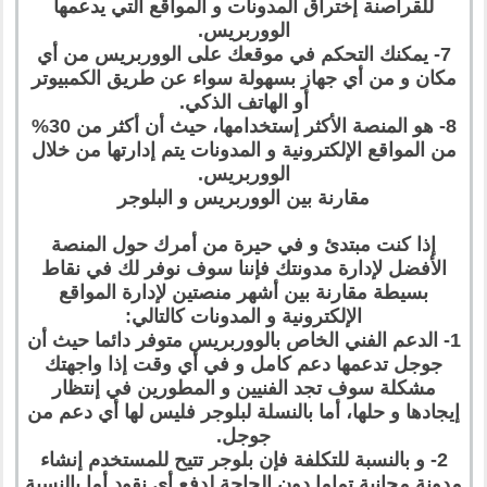
للقراصنة إختراق المدونات و المواقع التي يدعمها
الووربريس.
7- يمكنك التحكم في موقعك على الووربريس من أي
مكان و من أي جهاز بسهولة سواء عن طريق الكمبيوتر
أو الهاتف الذكي.
8- هو المنصة الأكثر إستخدامها، حيث أن أكثر من 30%
من المواقع الإلكترونية و المدونات يتم إدارتها من خلال
الووربريس.
مقارنة بين الووربريس و البلوجر
إذا كنت مبتدئ و في حيرة من أمرك حول المنصة
الأفضل لإدارة مدونتك فإننا سوف نوفر لك في نقاط
بسيطة مقارنة بين أشهر منصتين لإدارة المواقع
الإلكترونية و المدونات كالتالي:
1- الدعم الفني الخاص بالووربريس متوفر دائما حيث أن
جوجل تدعمها دعم كامل و في أي وقت إذا واجهتك
مشكلة سوف تجد الفنيين و المطورين في إنتظار
إيجادها و حلها، أما بالنسلة لبلوجر فليس لها أي دعم من
جوجل.
2- و بالنسبة للتكلفة فإن بلوجر تتيح للمستخدم إنشاء
مدونة مجانية تماما دون الحاجة لدفع أي نقود أما بالنسبة