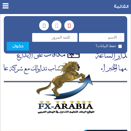
القائمة
حفظ البيانات؟