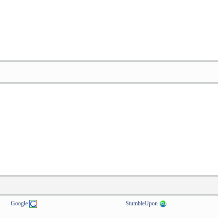
Google
StumbleUpon